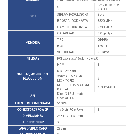
AMD Radeon RX
CORE
9060 XT
STREAM PROCESSORS
2048
GPU
BOOST CLOCK HASTA
3320 MHz
GAME CLOCK HASTA
2780 MHz
CAPACIDAD
8 GigaByte
TIPO
GDDR6
MEMORIA
BUS
128 bit
VELOCIDAD
20 Gbps
INTERFAZ
PCI Express x16 slot, PCIe 5.0
HDMI
1
DISPLAYPORT
2
SALIDAS, MONITORES,
SOPORTE MAXIMO
RESOLUCION
3
MONITORES
RESOLUCION MAXIMA
7680 x 4320
DIGITAL
DirectX 12 Ultimate
API
OpenGL 4.6
FUENTE RECOMENDADA
550 Watt
CONECTORES POWER
1 x 8-pin PCIe Power
1
DIMENSIONES
298 x 131 x 51 mm
SOPORTE HDCP
SI
LARGO VIDEO CARD
298 mm