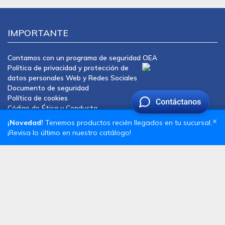
IMPORTANTE
Contamos con un programa de seguridad OEA
Política de privacidad y protección de
datos personales Web y Redes Sociales
Documento de seguridad
Política de cookies
Código de Ética y Conducta
Procedimiento de Denuncia e Investigación
×
¡Novedad!
Tenemos productos recién llegados en tu sucursal.
Gestión y manejo de residuos de aparatos eléctricos y
¡Revisa lo último en nuestro catálogo!
electrónicos
Reglamento Interno de Trabajo
COMUNÍQUESE CON NOSOTROS
Ventas: infodeltron@deltron.com.pe
Informes: infodeltron@deltron.com.pe
Servicio Técnico: soporte@deltron.com.pe