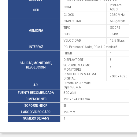
Intel Arc
CORE
A380
GPU
CLOCK
2250 MHz
CAPACIDAD
6 GigaByte
TIPO
GDDR6
MEMORIA
BUS
96 bit
VELOCIDAD
15.5 Gbps
INTERFAZ
PCI Express x16 slot, PCIe 4.0 modo x8
HDMI
1
DISPLAYPORT
3
SALIDAS, MONITORES,
SOPORTE MAXIMO
RESOLUCION
4
MONITORES
RESOLUCION MAXIMA
7680 x 4320
DIGITAL
DirectX 12 Ultimate
API
OpenGL 4.6
FUENTE RECOMENDADA
500 Watt
DIMENSIONES
190 x 124 x 39 mm
SOPORTE HDCP
SI
LARGO VIDEO CARD
190 mm
NUMERO DE FANS
1