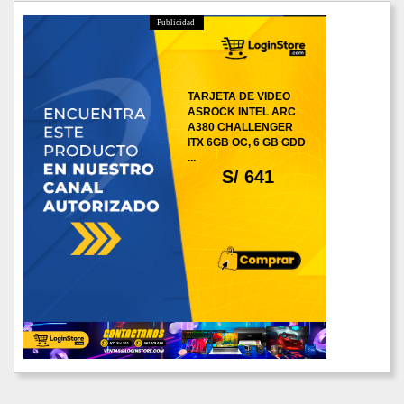
Publicidad
TARJETA DE VIDEO
ASROCK INTEL ARC
A380 CHALLENGER
ITX 6GB OC, 6 GB GDD
...
S/ 641