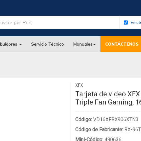
En st
ibuidores
Servicio Técnico
Manuales
CONTÁCTENOS
XFX
Tarjeta de video XF
Triple Fan Gaming, 
Código:
VD16XFRX906XTN3
Código de Fabricante:
RX-96T
Mini-Código:
480636