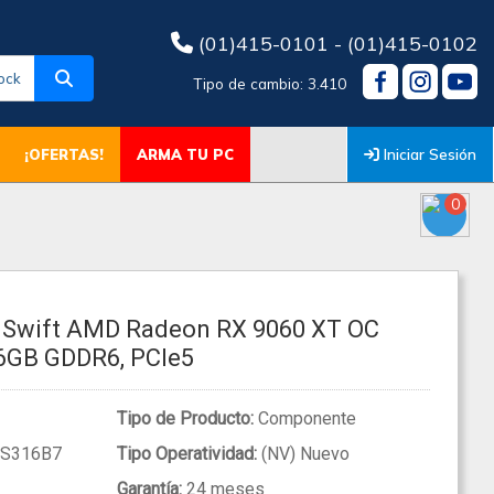
(01)415-0101 - (01)415-0102
ock
Tipo de cambio: 3.410
Iniciar Sesión
¡OFERTAS!
ARMA TU PC
0
X Swift AMD Radeon RX 9060 XT OC
16GB GDDR6, PCIe5
Tipo de Producto:
Componente
S316B7
Tipo Operatividad:
(NV) Nuevo
Garantía:
24 meses