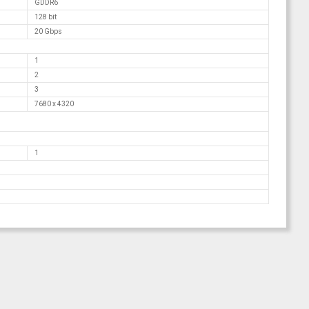
GDDR6
128 bit
20 Gbps
1
2
3
7680 x 4320
1