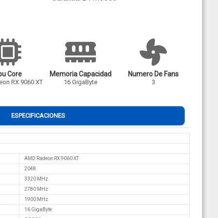
pu Core
Memoria Capacidad
Numero De Fans
on RX 9060 XT
16 GigaByte
3
ESPECIFICACIONES
AMD Radeon RX 9060 XT
2048
3320 MHz
2780 MHz
1900 MHz
16 GigaByte