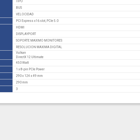
TIPO
BUS
VELOCIDAD
PCI Express x16 slot, PCIe 5.0
HDMI
DISPLAYPORT
SOPORTE MAXIMO MONITORES
RESOLUCION MAXIMA DIGITAL
Vulkan
DirectX 12 Ultimate
450 Watt
1 x 8-pin PCIe Power
290 x 124 x 49 mm
290 mm
3