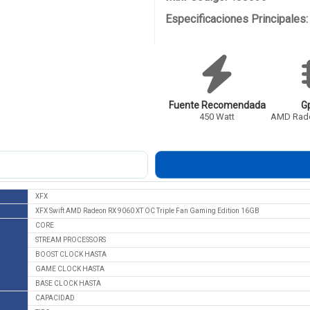
Especificaciones Principales:
Fuente Recomendada
G
450 Watt
AMD Rade
XFX
XFX Swift AMD Radeon RX 9060 XT OC Triple Fan Gaming Edition 16GB
CORE
STREAM PROCESSORS
BOOST CLOCK HASTA
GAME CLOCK HASTA
BASE CLOCK HASTA
CAPACIDAD