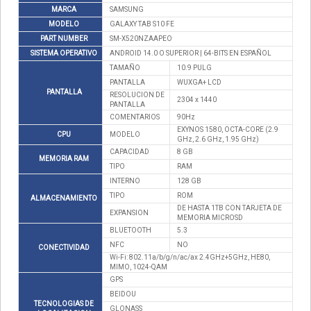
MARCA
SAMSUNG
MODELO
GALAXY TAB S10 FE
PART NUMBER
SM-X520NZAAPEO
SISTEMA OPERATIVO
ANDROID 14.0 O SUPERIOR | 64-BITS EN ESPAÑOL
TAMAÑO
10.9 PULG
PANTALLA
WUXGA+ LCD
PANTALLA
RESOLUCION DE
2304 x 1440
PANTALLA
COMENTARIOS
90Hz
EXYNOS 1580, OCTA-CORE (2.9
CPU
MODELO
GHz, 2.6 GHz, 1.95 GHz)
CAPACIDAD
8 GB
MEMORIA RAM
TIPO
RAM
INTERNO
128 GB
TIPO
ROM
ALMACENAMIENTO
DE HASTA 1TB CON TARJETA DE
EXPANSION
MEMORIA MICROSD
BLUETOOTH
5.3
NFC
NO
CONECTIVIDAD
Wi-Fi: 802.11a/b/g/n/ac/ax 2.4GHz+5GHz, HE80,
MIMO, 1024-QAM
GPS
BEIDOU
TECNOLOGIAS DE
GLONASS