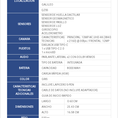
LOCALIZACION
GALILEO
QZSS
SENSOR DE HUELLA DACTILAR
SENSOR GEOMAGNETICO
SENSOR DE PASILLO
SENSORES
SENSOR DE LUZ
GIROSCOPIO
ACELEROMETRO
CARACTERISTICAS
PRINCIPAL: 13MP AF, UHD 4K (3840
CAMARA
TECNICAS
x 2160) @ 30fps / FRONTAL: 12MP
EARJACK USB TIPO-C
PUERTOS
1 x USB TIPO-C 2.0
1 x microSD
AUDIO
PARLANTE LATERAL x2 CON DOLBY ATMOS
TIPO DE BATERIA
INTEGRADA
BATERIA
CAPACIDAD
8000 MAH
CARGA RÁPIDA (45W)
COLOR
GRIS
INCLUYE LAPICERO S-PEN
CARACTERISTICAS
TECNICAS
CABLE DE DATOS (NO INCLUYE ADAPTADOR)
ADICIONALES
GUIA DE INICIO RAPIDO
LARGO
0.60 CM
DIMENSIONES
ANCHO
25.43 CM
ALTO
16.58 CM
PESO
500 gr