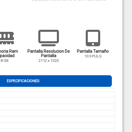
oria Ram
Pantalla Resolucion De
Pantalla Tamaño
pacidad
Pantalla
10.9 PULG
8 GB
2112 x 1320
ESPECIFICACIONES