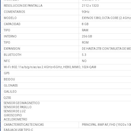
RESOLUCION DE PANTALLA
2112 x 1320
COMENTARIOS
90Hz
MODELO
EXYNOS 1380, OCTA-CORE (2.4GHz
CAPACIDAD
8 GB
TIPO
RAM
INTERNO
256 GB
TIPO
ROM
EXPANSION
DE HASTA 2TB CON TARJETA DE M
BLUETOOTH
5.3
NFC
NO
Wi-Fi: 802.11a/b/g/n/ac/ax 2.4GHz+5GHz, HE80, MIMO, 1024-QAM
GPS
BEIDOU
GLONASS
GALILEO
QZSS
SENSOR GEOMAGNETICO
SENSOR DE PASILLO
SENSOR DE LUZ
GIROSCOPIO
ACELEROMETRO
CARACTERISTICAS TECNICAS
PRINCIPAL: 8MP AF, FHD (1920 x 1
EARJACK USB TIPO-C