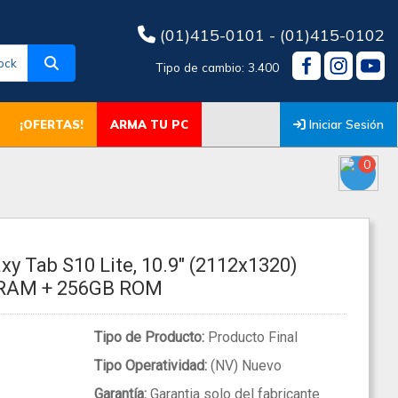
(01)415-0101 - (01)415-0102
ock
Tipo de cambio: 3.400
Iniciar Sesión
¡OFERTAS!
ARMA TU PC
0
y Tab S10 Lite, 10.9" (2112x1320)
 RAM + 256GB ROM
Tipo de Producto:
Producto Final
Tipo Operatividad:
(NV) Nuevo
Garantía:
Garantia solo del fabricante