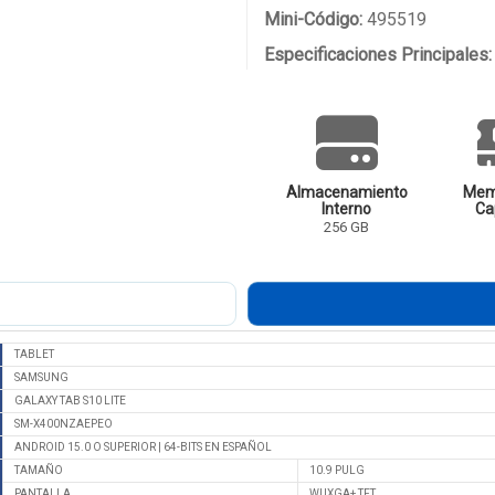
Mini-Código:
495519
Especificaciones Principales:
Almacenamiento
Mem
Interno
Ca
256 GB
TABLET
SAMSUNG
GALAXY TAB S10 LITE
SM-X400NZAEPEO
ANDROID 15.0 O SUPERIOR | 64-BITS EN ESPAÑOL
TAMAÑO
10.9 PULG
PANTALLA
WUXGA+ TFT