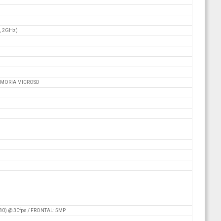
, 2GHz)
EMORIA MICROSD
080) @ 30fps / FRONTAL: 5MP