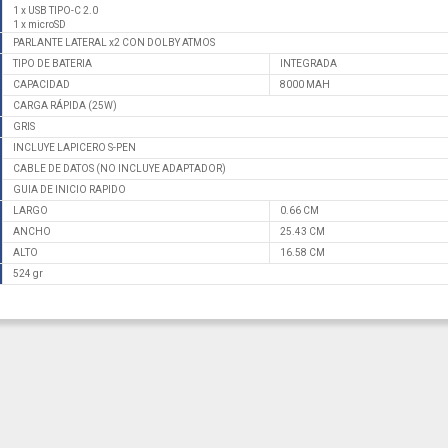
1 x USB TIPO-C 2.0
1 x microSD
PARLANTE LATERAL x2 CON DOLBY ATMOS
TIPO DE BATERIA
INTEGRADA
CAPACIDAD
8000 MAH
CARGA RÁPIDA (25W)
GRIS
INCLUYE LAPICERO S-PEN
CABLE DE DATOS (NO INCLUYE ADAPTADOR)
GUIA DE INICIO RAPIDO
LARGO
0.66 CM
ANCHO
25.43 CM
ALTO
16.58 CM
524 gr