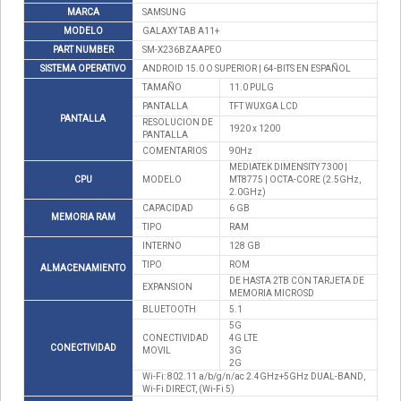
MARCA
SAMSUNG
MODELO
GALAXY TAB A11+
PART NUMBER
SM-X236BZAAPEO
SISTEMA OPERATIVO
ANDROID 15.0 O SUPERIOR | 64-BITS EN ESPAÑOL
TAMAÑO
11.0 PULG
PANTALLA
TFT WUXGA LCD
PANTALLA
RESOLUCION DE
1920 x 1200
PANTALLA
COMENTARIOS
90Hz
MEDIATEK DIMENSITY 7300 |
CPU
MODELO
MT8775 | OCTA-CORE (2.5GHz,
2.0GHz)
CAPACIDAD
6 GB
MEMORIA RAM
TIPO
RAM
INTERNO
128 GB
TIPO
ROM
ALMACENAMIENTO
DE HASTA 2TB CON TARJETA DE
EXPANSION
MEMORIA MICROSD
BLUETOOTH
5.1
5G
CONECTIVIDAD
4G LTE
CONECTIVIDAD
MOVIL
3G
2G
Wi-Fi: 802.11 a/b/g/n/ac 2.4GHz+5GHz DUAL-BAND,
Wi-Fi DIRECT, (Wi-Fi 5)