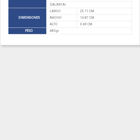
GALAXY AI
LARGO
25.71 CM
DIMENSIONES
ANCHO
16.87 CM
ALTO
0.69 CM
PESO
480 gr