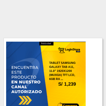
Publicidad
TABLET SAMSUNG
GALAXY TAB A11,
11.0" 1920X1200
(WUXGA) TFT LCD,
6GB RA ...
S/ 1,239