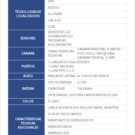
GPS
BEIDOU
TECNOLOGIAS DE
GLONASS
LOCALIZACION
GALILEO
QZSS
SENSOR DE LUZ
GEOMAGNETICO
SENSORES
PROXIMIDAD
ACELEROMETRO
CAMARA PRINCIPAL: 8.0MP AF /
CARACTERISTICAS
CAMARA
FHD (1920 x 1080)@ 30fps
TECNICAS
CAMARA FRONTAL: 5.0MP
1 x EARJACK 3.5mm ESTEREO
PUERTOS
1 x SIM + MICROSD
1 x USB TIPO-C 2.0
AUDIO
PARLANTE LATERAL x4 CON DOLBY ATMOS
TIPO DE BATERIA
LI-ION
BATERIA
CAPACIDAD
7040 MAH
(INTEGRADA) / SOPORTA CARGA RAPIDA DE 25W
COLOR
PLOMO
CABLE DE DATOS (NO INCLUYE TRAVEL ADAPTER)
GUIA DE INICIO RAPIDO
CARACTERISTICAS
SMART SWITCH (VERSION DE PC)
TECNICAS
SAMSUNG KNOX
ADICIONALES
SAMSUNG DEX