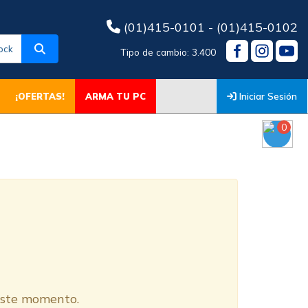
(01)415-0101 - (01)415-0102
ock
Tipo de cambio: 3.400
Iniciar Sesión
¡OFERTAS!
ARMA TU PC
0
O
 este momento.