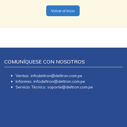
Volver al Inicio
COMUNÍQUESE CON NOSOTROS
Ventas: infodeltron@deltron.com.pe
Informes: infodeltron@deltron.com.pe
Servicio Técnico: soporte@deltron.com.pe