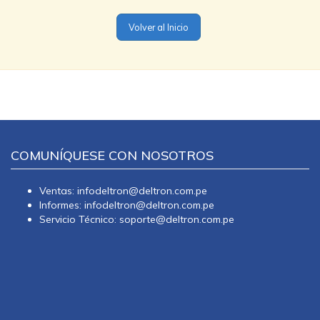
Volver al Inicio
COMUNÍQUESE CON NOSOTROS
Ventas: infodeltron@deltron.com.pe
Informes: infodeltron@deltron.com.pe
Servicio Técnico: soporte@deltron.com.pe