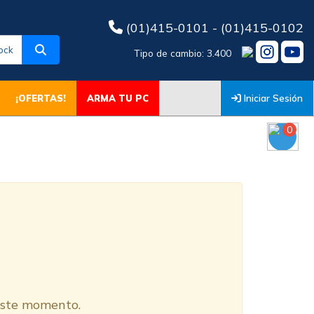
(01)415-0101 - (01)415-0102
ock
Tipo de cambio: 3.400
Iniciar Sesión
¡OFERTAS!
ARMA TU PC
0
O
 este momento.