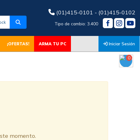
(01)415-0101 - (01)415-0102
ock
Tipo de cambio: 3.400
Iniciar Sesión
¡OFERTAS!
ARMA TU PC
0
O
 este momento.