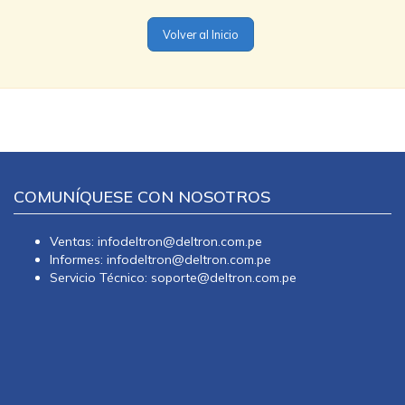
Volver al Inicio
COMUNÍQUESE CON NOSOTROS
Ventas: infodeltron@deltron.com.pe
Informes: infodeltron@deltron.com.pe
Servicio Técnico: soporte@deltron.com.pe