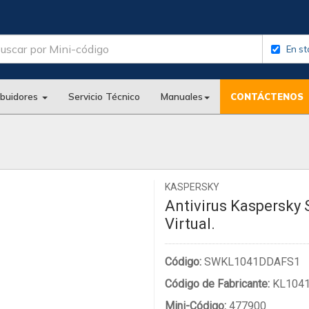
En st
ibuidores
Servicio Técnico
Manuales
CONTÁCTENOS
KASPERSKY
Antivirus Kaspersky 
Virtual.
Código:
SWKL1041DDAFS1
Código de Fabricante:
KL104
Mini-Código:
477900