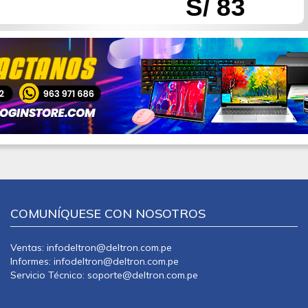
S/ 83
COMUNÍQUESE CON NOSOTROS
Ventas: infodeltron@deltron.com.pe
Informes: infodeltron@deltron.com.pe
Servicio Técnico: soporte@deltron.com.pe