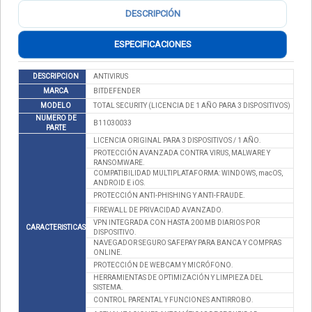
DESCRIPCIÓN
ESPECIFICACIONES
DESCRIPCION
ANTIVIRUS
MARCA
BITDEFENDER
MODELO
TOTAL SECURITY (LICENCIA DE 1 AÑO PARA 3 DISPOSITIVOS)
NUMERO DE
B11030033
PARTE
LICENCIA ORIGINAL PARA 3 DISPOSITIVOS / 1 AÑO.
PROTECCIÓN AVANZADA CONTRA VIRUS, MALWARE Y
RANSOMWARE.
COMPATIBILIDAD MULTIPLATAFORMA: WINDOWS, macOS,
ANDROID E iOS.
PROTECCIÓN ANTI-PHISHING Y ANTI-FRAUDE.
FIREWALL DE PRIVACIDAD AVANZADO.
VPN INTEGRADA CON HASTA 200 MB DIARIOS POR
CARACTERISTICAS
DISPOSITIVO.
NAVEGADOR SEGURO SAFEPAY PARA BANCA Y COMPRAS
ONLINE.
PROTECCIÓN DE WEBCAM Y MICRÓFONO.
HERRAMIENTAS DE OPTIMIZACIÓN Y LIMPIEZA DEL
SISTEMA.
CONTROL PARENTAL Y FUNCIONES ANTIRROBO.