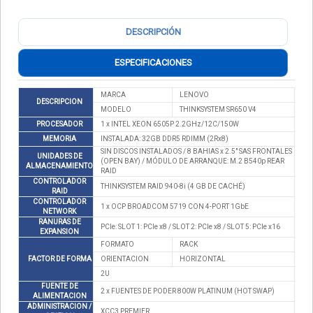
DESCRIPCIÓN
ESPECIFICACIONES
MARCA
LENOVO
DESCRIPCION
MODELO
THINKSYSTEM SR650 V4
PROCESADOR
1 x INTEL XEON 6505P 2.2GHz/12C/150W
MEMORIA
INSTALADA: 32GB DDR5 RDIMM (2Rx8)
SIN DISCOS INSTALADOS / 8 BAHIAS x 2.5" SAS FRONTALES
UNIDADES DE
(OPEN BAY) / MÓDULO DE ARRANQUE: M.2 B540p REAR
ALMACENAMIENTO
RAID
CONTROLADOR
THINKSYSTEM RAID 940-8i (4 GB DE CACHÉ)
RAID
CONTROLADOR
1 x OCP BROADCOM 5719 CON 4-PORT 1GbE
NETWORK
RANURAS DE
PCIe: SLOT 1: PCIe x8 / SLOT 2: PCIe x8 / SLOT 5: PCIe x16
EXPANSION
FORMATO
RACK
FACTOR DE FORMA
ORIENTACION
HORIZONTAL
2U
FUENTE DE
2 x FUENTES DE PODER 800W PLATINUM (HOT SWAP)
ALIMENTACION
ADMINISTRACION /
XCC3 PREMIER