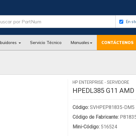
En st
ibuidores
Servicio Técnico
Manuales
CONTÁCTENOS
HP ENTERPRISE - SERVIDORE
HPEDL385 G11 AMD 
Código:
SVHPEP81835-DM5
Código de Fabricante:
P8183
Mini-Código:
516524