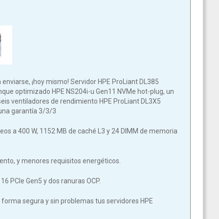
 enviarse, ¡hoy mismo! Servidor HPE ProLiant DL385
ranque optimizado HPE NS204i-u Gen11 NVMe hot-plug, un
eis ventiladores de rendimiento HPE ProLiant DL3X5
una garantía 3/3/3
úcleos a 400 W, 1152 MB de caché L3 y 24 DIMM de memoria
nto, y menores requisitos energéticos.
x 16 PCIe Gen5 y dos ranuras OCP.
 de forma segura y sin problemas tus servidores HPE