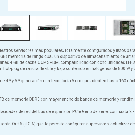
tros servidores más populares, totalmente configurados y listos para
2 GB) memoria de rango dual, un dispositivo de almacenamiento de ar
nes 4 GB de caché OCP SPDM, compatibilidad con ocho unidades LFF, s
 hot-plug de ranura flexible y bajo contenido en halógenos de 800 W y 
5 de 4.ª y 5.ª generación con tecnología 5 nm que admiten hasta 160 n
6 TB de memoria DDR5 con mayor ancho de banda de memoria y rendimie
elocidades de red del bus de expansión PCIe Gen5 de serie, con hasta 2 
Lights-Out 6 (iLO 6) que te permite configurar, supervisar y actualizar