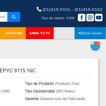
(01)415-0101 - (01)415-0102
ock
Tipo de cambio: 3.400
Iniciar Sesión
¡OFERTAS!
ARMA TU PC
0
EPYC 9115 16C
Tipo de Producto:
Producto Final
5-DM5
Tipo Operatividad:
(NV) Nuevo
Garantía:
Garantia solo del fabricante