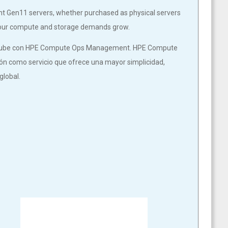
ant Gen11 servers, whether purchased as physical servers
 your compute and storage demands grow.
a la nube con HPE Compute Ops Management. HPE Compute
n como servicio que ofrece una mayor simplicidad,
global.