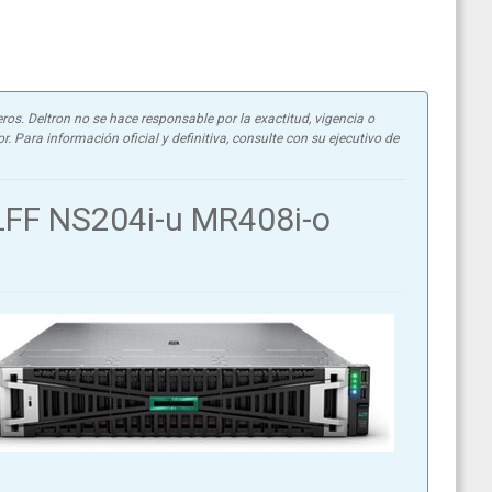
ros. Deltron no se hace responsable por la exactitud, vigencia o
. Para información oficial y definitiva, consulte con su ejecutivo de
LFF NS204i-u MR408i-o