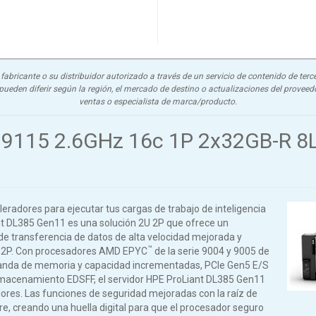
abricante o su distribuidor autorizado a través de un servicio de contenido de terce
ueden diferir según la región, el mercado de destino o actualizaciones del proveedor
ventas o especialista de marca/producto.
 9115 2.6GHz 16c 1P 2x32GB-R 8
radores para ejecutar tus cargas de trabajo de inteligencia
Liant DL385 Gen11 es una solución 2U 2P que ofrece un
e transferencia de datos de alta velocidad mejorada y
™
 2P. Con procesadores AMD EPYC
de la serie 9004 y 9005 de
e banda de memoria y capacidad incrementadas, PCIe Gen5 E/S
lmacenamiento EDSFF, el servidor HPE ProLiant DL385 Gen11
ores. Las funciones de seguridad mejoradas con la raíz de
re, creando una huella digital para que el procesador seguro