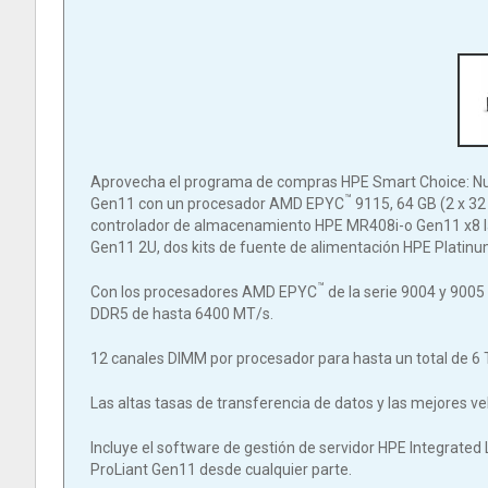
Aprovecha el programa de compras HPE Smart Choice: Nues
™
Gen11 con un procesador AMD EPYC
9115, 64 GB (2 x 3
controlador de almacenamiento HPE MR408i-o Gen11 x8 la
Gen11 2U, dos kits de fuente de alimentación HPE Platinum
™
Con los procesadores AMD EPYC
de la serie 9004 y 900
DDR5 de hasta 6400 MT/s.
12 canales DIMM por procesador para hasta un total de 
Las altas tasas de transferencia de datos y las mejores v
Incluye el software de gestión de servidor HPE Integrated 
ProLiant Gen11 desde cualquier parte.