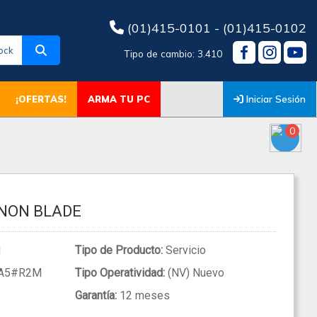
(01)415-0101 - (01)415-0102
ock
Tipo de cambio: 3.410
Iniciar Sesión
¡OFERTAS!
ARMA TU PC
0
 NON BLADE
M
Tipo de Producto:
Servicio
A5#R2M
Tipo Operatividad:
(NV) Nuevo
Garantía:
12 meses