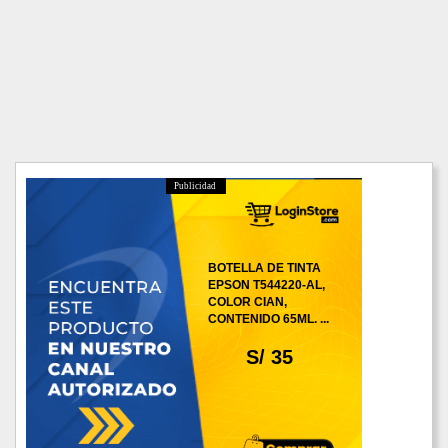
Publicidad
BOTELLA DE TINTA
EPSON T544220-AL,
COLOR CIAN,
CONTENIDO 65ML. ...
S/ 35