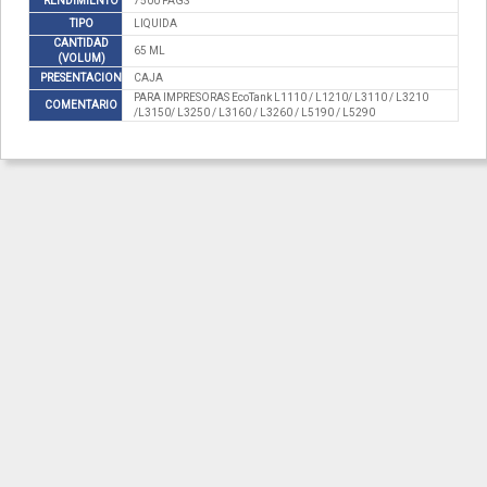
RENDIMIENTO
7500 PAGS
TIPO
LIQUIDA
CANTIDAD
65 ML
(VOLUM)
PRESENTACION
CAJA
PARA IMPRESORAS EcoTank L1110 / L1210/ L3110 / L3210
COMENTARIO
/L3150/ L3250 / L3160 / L3260 / L5190 / L5290