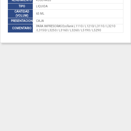
RENDIMIENTO
4500 PAGS
TIPO
LIQUIDA
CANTIDAD
65 ML
(VOLUM)
PRESENTACION
CAJA
PARA IMPRESORAS EcoTank L1110 / L1210/ L3110 / L3210
COMENTARIO
/L3150/ L3250 / L3160 / L3260 / L5190 / L5290