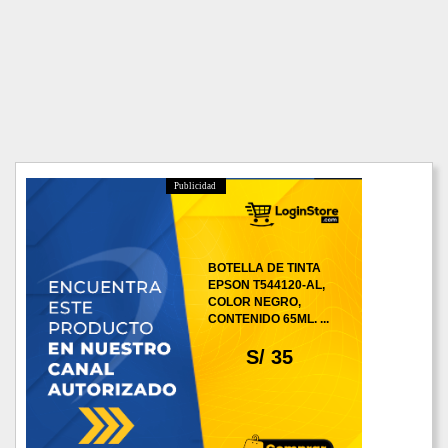
Publicidad
BOTELLA DE TINTA
EPSON T544120-AL,
COLOR NEGRO,
CONTENIDO 65ML. ...
S/ 35