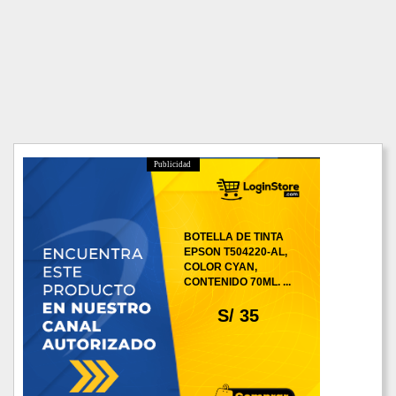
Publicidad
BOTELLA DE TINTA
EPSON T504220-AL,
COLOR CYAN,
CONTENIDO 70ML. ...
S/ 35