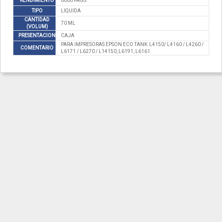
RENDIMIENTO
6000 PAGS
TIPO
LIQUIDA
CANTIDAD
70 ML
(VOLUM)
PRESENTACION
CAJA
PARA IMPRESORAS EPSON ECO TANK: L4150/ L4160 / L4260 /
COMENTARIO
L6171 / L6270 / L14150, L6191, L6161.