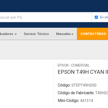
En st
ibuidores
Servicio Técnico
Manuales
CONTÁCTENOS
EPSON - COMERCIAL
EPSON T49H CYAN I
Código:
STEPT49H200
Código de Fabricante:
T49H2
Mini-Código:
441314