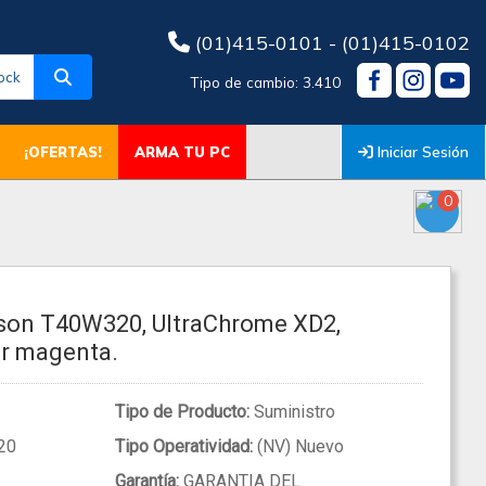
(01)415-0101 - (01)415-0102
ock
Tipo de cambio: 3.410
Iniciar Sesión
¡OFERTAS!
ARMA TU PC
0
pson T40W320, UltraChrome XD2,
or magenta.
Tipo de Producto:
Suministro
20
Tipo Operatividad:
(NV) Nuevo
Garantía:
GARANTIA DEL