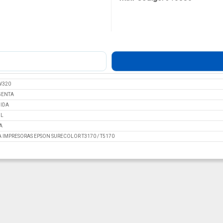
W320
ENTA
UIDA
ML
A
A IMPRESORAS EPSON SURECOLOR T3170 / T5170