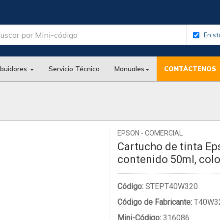
En st
ibuidores
Servicio Técnico
Manuales
CONTÁCTENOS
EPSON - COMERCIAL
Cartucho de tinta E
contenido 50ml, col
Código:
STEPT40W320
Código de Fabricante:
T40W3
Mini-Código:
316086