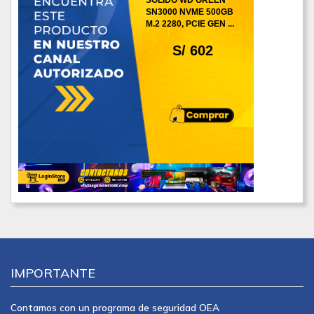
SN3000 NVME 500GB
M.2 2280, PCIE GEN ...
S/ 602
IMPORTANTE
Contamos con un programa de seguridad OEA