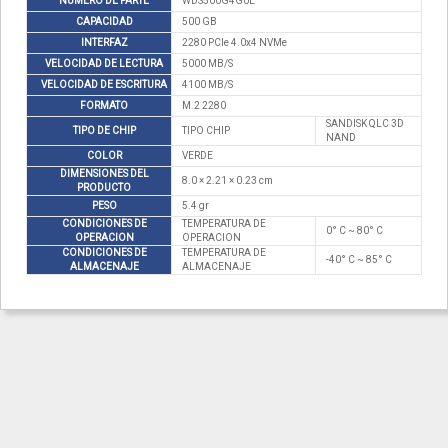
NUMERO DE PARTE
WDS500G4G0E
CAPACIDAD
500 GB
INTERFAZ
2280 PCIe 4.0x4 NVMe
VELOCIDAD DE LECTURA
5000 MB/S
VELOCIDAD DE ESCRITURA
4100 MB/S
FORMATO
M.2 2280
SANDISK QLC 3D
TIPO DE CHIP
TIPO CHIP
NAND
COLOR
VERDE
DIMENSIONES DEL
8.0 × 2.21 × 0.23 cm
PRODUCTO
PESO
5.4 gr
CONDICIONES DE
TEMPERATURA DE
0° C ~ 80° C
OPERACION
OPERACION
CONDICIONES DE
TEMPERATURA DE
-40° C ~ 85° C
ALMACENAJE
ALMACENAJE