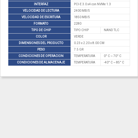
INTERFAZ
PCI-E 3.0 x4 con NVMe 1.3
VELOCIDAD DE LECTURA
2400 MB/S
VELOCIDAD DE ESCRITURA
1850 MB/S
FORMATO
2280
TIPO DE CHIP
TIPO CHIP
NAND TLC
COLOR
VERDE
DIMENSIONES DEL PRODUCTO
0.23 x 2.20 x 8.00 CM
PESO
7.5 GR
CONDICIONES DE OPERACION
TEMPERATURA
0° C ~ 70° C
CONDICIONES DE ALMACENAJE
TEMPERATURA
-40° C ~ 85° C