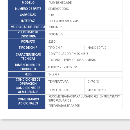
MODELO
FURY RENEGADE
NUMERO DE PARTE
SFYRDK/2000G
CAPACIDAD
2 TB
INTERFAZ
PCI-E 4.0 x4 con NVMe
VELOCIDAD DE LECTURA
7300 MB/S
VELOCIDAD DE
7000 MB/S
ESCRITURA
FORMATO
2280
TIPO DE CHIP
TIPO CHIP
NAND 3D TLC
CONTROLADOR: PHISON E18
CARACTERISTICAS
TECNICAS
DISIPADOR TÉRMICO DE ALUMINIO
DIMENSIONES DEL
8.00 x 2.20 x 0.35 CM
PRODUCTO
PESO
34.9 GR
CONDICIONES DE
TEMPERATURA
0 - 70 °C
OPERACION
CONDICIONES DE
TEMPERATURA
-40° C - 85° C
ALMACENAJE
RECOMENDADAS PARA JUGADORES, ENTUSIASTAS Y
COMENTARIOS
SUPERUSUARIOS
ADICIONALES
PREPARADAS PARA PS5