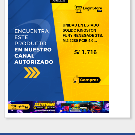
Publicidad
UNIDAD EN ESTADO
SOLIDO KINGSTON
FURY RENEGADE 2TB,
M.2 2280 PCIE 4.0 ...
S/ 1,716