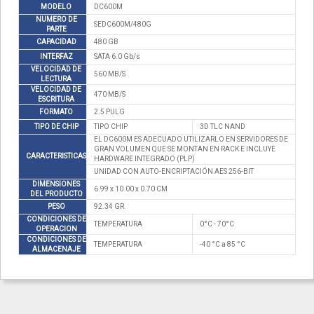
MODELO
DC600M
NUMERO DE
SEDC600M/480G
PARTE
CAPACIDAD
480 GB
INTERFAZ
SATA 6.0 Gb/s
VELOCIDAD DE
560 MB/S
LECTURA
VELOCIDAD DE
470 MB/S
ESCRITURA
FORMATO
2.5 PULG
TIPO DE CHIP
TIPO CHIP
3D TLC NAND
EL DC600M ES ADECUADO UTILIZARLO EN SERVIDORES DE
GRAN VOLUMEN QUE SE MONTAN EN RACK E INCLUYE
CARACTERISTICAS
HARDWARE INTEGRADO (PLP)
UNIDAD CON AUTO-ENCRIPTACIÓN AES 256-BIT
DIMENSIONES
6.99 x 10.00 x 0.70 CM
DEL PRODUCTO
PESO
92.34 GR
CONDICIONES DE
TEMPERATURA
0°C - 70°C
OPERACION
CONDICIONES DE
TEMPERATURA
-40 °C a 85 °C
ALMACENAJE