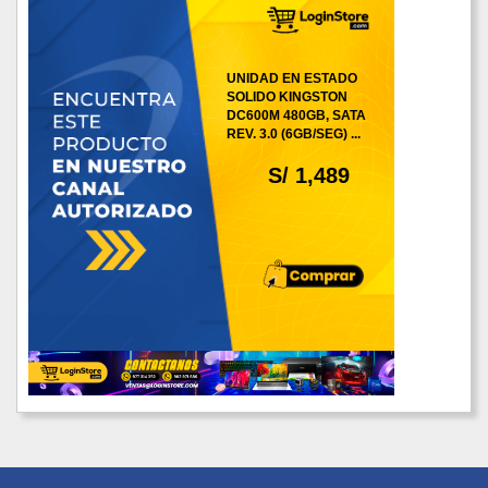
UNIDAD EN ESTADO
SOLIDO KINGSTON
DC600M 480GB, SATA
REV. 3.0 (6GB/SEG) ...
S/ 1,489