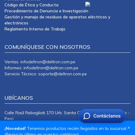
Código de Ética y Conducta
Procedimiento de Denuncia e Investigación
Gestión y manejo de residuos de aparatos eléctricos y
electrónicos
Reglamento Interno de Trabajo
COMUNÍQUESE CON NOSOTROS
Ventas: infodeltron@deltron.com.pe
Informes: infodeltron@deltron.com.pe
Servicio Técnico: soporte@deltron.com.pe
UBÍCANOS
Calle Raúl Rebagliati 170 Urb. Santa Catalina La Victoria Lima -
Perú
CENTRAL TELEFÓNICA: 415-0101
×
¡Novedad!
Tenemos productos recién llegados en tu sucursal.
¡Revisa lo último en nuestro catálogo!