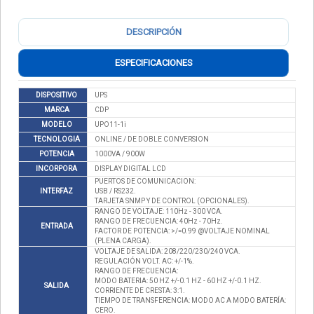
DESCRIPCIÓN
ESPECIFICACIONES
DISPOSITIVO
UPS
MARCA
CDP
MODELO
UPO11-1i
TECNOLOGIA
ONLINE / DE DOBLE CONVERSION
POTENCIA
1000VA / 900W
INCORPORA
DISPLAY DIGITAL LCD
PUERTOS DE COMUNICACION:
INTERFAZ
USB / RS232.
TARJETA SNMP Y DE CONTROL (OPCIONALES).
RANGO DE VOLTAJE: 110Hz - 300 VCA.
RANGO DE FRECUENCIA: 40Hz - 70Hz.
ENTRADA
FACTOR DE POTENCIA: >/=0.99 @VOLTAJE NOMINAL
(PLENA CARGA).
VOLTAJE DE SALIDA: 208/220/230/240 VCA.
REGULACIÓN VOLT. AC: +/-1%.
RANGO DE FRECUENCIA:
MODO BATERIA: 50 HZ +/-0.1 HZ - 60 HZ +/-0.1 HZ.
SALIDA
CORRIENTE DE CRESTA: 3:1.
TIEMPO DE TRANSFERENCIA: MODO AC A MODO BATERÍA:
CERO.