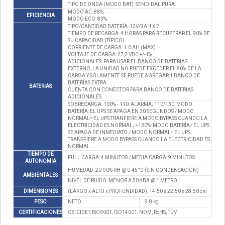
TIPO DE ONDA (MODO BAT): SENOIDAL PURA.
MODO AC: 88%.
EFICIENCIA
MODO ECO: 83%.
TIPO/CANTIDAD BATERÍA: 12V/9AH X 2.
TIEMPO DE RECARGA: 4 HORAS PARA RECUPERAR EL 90% DE
SU CAPACIDAD (TÍPICO).
CORRIENTE DE CARGA: 1.0 AH (MAX).
VOLTAJE DE CARGA: 27,2 VDC +/-1%.
ADICIONALES: PARA USAR EL BANCO DE BATERIAS
EXTERNO, LA UNIDAD NO PUEDE EXCEDER EL 80% DE LA
CARGA Y SOLAMENTE SE PUEDE AGREGAR 1 BANCO DE
BATERÍAS EXTRA.
BATERIAS
CUENTA CON CONECTOR PARA BANCO DE BATERIAS
ADICIONALES.
SOBRECARGA: 100% - 110: ALARMA; 110/130: MODO
BATERÍA: EL UPS SE APAGA EN 30 SEGUNDOS / MODO
NORMAL= EL UPS TRANFIERE A MODO BYPASS CUANDO LA
ELECTRICIDAD ES NORMAL; >130%: MODO BATERÍA= EL UPS
SE APAGA DE INMEDIATO / MODO NORMAL= EL UPS
TRANSFIERE A MODO BYPASS CUANDO LA ELECTRICIDAD ES
NORMAL.
TIEMPO DE
FULL CARGA: 4 MINUTOS / MEDIA CARGA: 9 MINUTOS
AUTONOMIA
HUMEDAD: 20-90% RH @ 0-45°C (SIN CONDENSACIÓN)
AMBIENTALES
NIVEL DE RUIDO: MENOR A 50 dBA @ 1 METRO
DIMENSIONES
(LARGO x ALTO x PROFUNDIDAD): 14.50 x 22.50 x 28.50 cm
PESO
NETO :
9.8 kg
CERTIFICACIONES
CE, CIDET, ISO9001, ISO14001, NOM, RoHS, TÜV