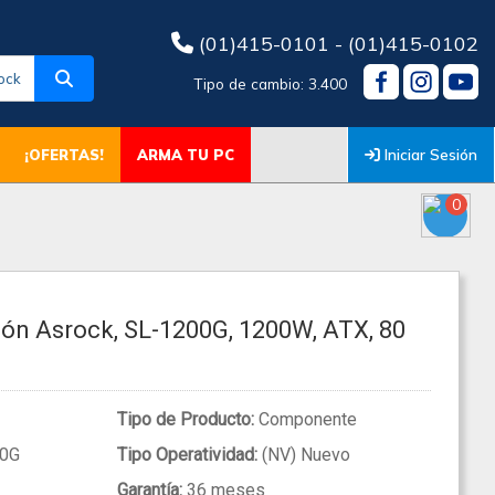
(01)415-0101 - (01)415-0102
ock
Tipo de cambio: 3.400
Iniciar Sesión
¡OFERTAS!
ARMA TU PC
0
ión Asrock, SL-1200G, 1200W, ATX, 80
Tipo de Producto:
Componente
0G
Tipo Operatividad:
(NV) Nuevo
Garantía:
36 meses