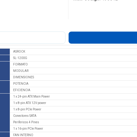
ASROCK
SL-1200G
FORMATO
MODULAR
DIMENSIONES
POTENCIA
EFICIENCIA
1 x 24-pin ATX Main Power
1 x 8-pin ATX 12V power
1 x 8-pin PCIe Power
Conectores SATA
Perifericos 4 Pines
1 x 16-pin PCIe Power
FAN INTERNO