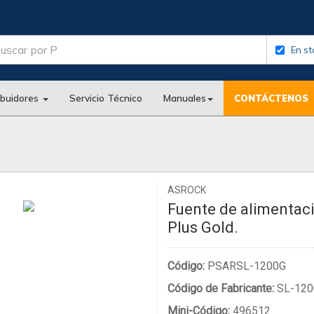
En st
ibuidores
Servicio Técnico
Manuales
CONTÁCTENOS
ASROCK
Fuente de alimentac
Plus Gold.
Código:
PSARSL-1200G
Código de Fabricante:
SL-120
Mini-Código:
496512