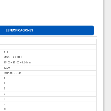
ESPECIFICACIONES
ATX
MODULAR FULL
15.00 x 15.00 x 8.60 cm
1200
80 PLUS GOLD
1
2
3
9
3
2
SI