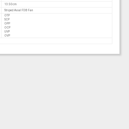
13.50 cm
Striped Axial FDB Fan
OTP
SCP
OPP
OCP
UVP
OVP