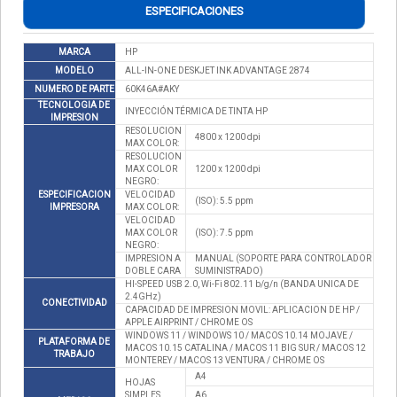
ESPECIFICACIONES
MARCA
HP
MODELO
ALL-IN-ONE DESKJET INK ADVANTAGE 2874
NUMERO DE PARTE
60K46A#AKY
TECNOLOGIA DE
INYECCIÓN TÉRMICA DE TINTA HP
IMPRESION
RESOLUCION
4800 x 1200 dpi
MAX COLOR:
RESOLUCION
MAX COLOR
1200 x 1200 dpi
NEGRO:
ESPECIFICACION
VELOCIDAD
(ISO): 5.5 ppm
IMPRESORA
MAX COLOR:
VELOCIDAD
MAX COLOR
(ISO): 7.5 ppm
NEGRO:
IMPRESION A
MANUAL (SOPORTE PARA CONTROLADOR
DOBLE CARA
SUMINISTRADO)
HI-SPEED USB 2.0, Wi-Fi 802.11 b/g/n (BANDA UNICA DE
2.4GHz)
CONECTIVIDAD
CAPACIDAD DE IMPRESION MOVIL: APLICACION DE HP /
APPLE AIRPRINT / CHROME OS
WINDOWS 11 / WINDOWS 10 / MACOS 10.14 MOJAVE /
PLATAFORMA DE
MACOS 10.15 CATALINA / MACOS 11 BIG SUR / MACOS 12
TRABAJO
MONTEREY / MACOS 13 VENTURA / CHROME OS
A4
HOJAS
SIMPLES
A6