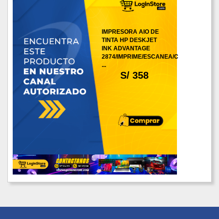
IMPRESORA AIO DE
TINTA HP DESKJET
INK ADVANTAGE
2874/IMPRIME/ESCANEA/C
...
S/ 358