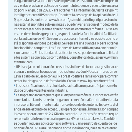
estigación de las aplicaciones de impresión de los fabricantes de impresor
as y en las pruebas prácticas de Keypoint Intelligence y el estudio encarga
do por HP en julio de 2023. Para obtener más información, visite keypoint
intelligence.com/HPSmartapp. Requiere la descarga de la aplicación de H
P, que está disponible en www.hp.com/go/mobileprinting. Algunas funcio
nes están disponibles solo en inglés y pueden variar según el modelo de la
impresora y el país, y entre aplicaciones de escritorio y móviles. HP se res
erva el derecho de agregar cargos por el uso de la funcionalidad facilitada
por la aplicación de HP. Se requiere acceso a Internet y es posible que no e
sté disponible en todos los países. Se requiere una cuenta HP para obtener
funcionalidad completa. Las funciones de fax se utilizan para enviar un fa
x únicamente. En las tiendas de aplicaciones, se puede encontrar la lista d
e los sistemas operativos compatibles. Consulte los detalles en www.hpin
stantink.com.
2
HP trabaja en colaboración con socios sin fines de lucro para gestionar, re
staurar y proteger bosques en muchos lugares. Con HP, cada impresión se
lleva a cabo de acuerdo con el HP Forest Positive Framework para contrar
restar los riesgos de la deforestación. Consulte www.hp.com/forestfirst.
3
Las especificaciones de velocidad se actualizaron para reflejar los méto
dos de prueba vigentes en la industria.
4
La impresión local requiere que el dispositivo móvil y la impresora estén
conectadas a la misma red o tengan una conexión inalámbrica directa a la
impresora. El rendimiento inalámbrico depende del entorno físico y la dist
ancia desde el punto de acceso. Las operaciones inalámbricas son compat
ibles con operaciones de 2,4 GHz únicamente. La impresión remota requie
re conexión a Internet en una impresora HP conectada a la web. También
se pueden requerir aplicaciones o software, y un registro de cuenta de ide
ntificación de HP. Para usar banda ancha inalámbrica, hace falta celebrar