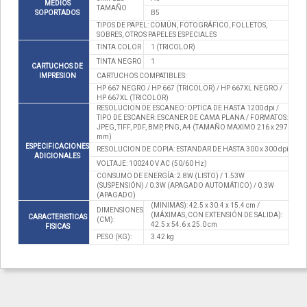
MEDIOS
TAMAÑO
SOPORTADOS
B5
TIPOS DE PAPEL: COMÚN, FOTOGRÁFICO, FOLLETOS,
SOBRES, OTROS PAPELES ESPECIALES
TINTA COLOR
1 (TRICOLOR)
TINTA NEGRO
1
CARTUCHOS DE
IMPRESION
CARTUCHOS COMPATIBLES:
HP 667 NEGRO / HP 667 (TRICOLOR) / HP 667XL NEGRO /
HP 667XL (TRICOLOR)
RESOLUCION DE ESCANEO: OPTICA DE HASTA 1200 dpi /
TIPO DE ESCANER: ESCANER DE CAMA PLANA / FORMATOS:
JPEG, TIFF, PDF, BMP, PNG, A4 (TAMAÑO MAXIMO 216 x 297
mm)
ESPECIFICACIONES
RESOLUCION DE COPIA: ESTANDAR DE HASTA 300 x 300 dpi
ADICIONALES
VOLTAJE: 100240 V AC (50/60 Hz)
CONSUMO DE ENERGÍA: 2.8W (LISTO) / 1.53W
(SUSPENSIÓN) / 0.3W (APAGADO AUTOMÁTICO) / 0.3W
(APAGADO)
(MINIMAS): 42.5 x 30.4 x 15.4 cm /
DIMENSIONES
(MÁXIMAS, CON EXTENSIÓN DE SALIDA):
CARACTERISTICAS
(CM):
42.5 x 54.6 x 25.0 cm
FISICAS
PESO (KG):
3.42 kg