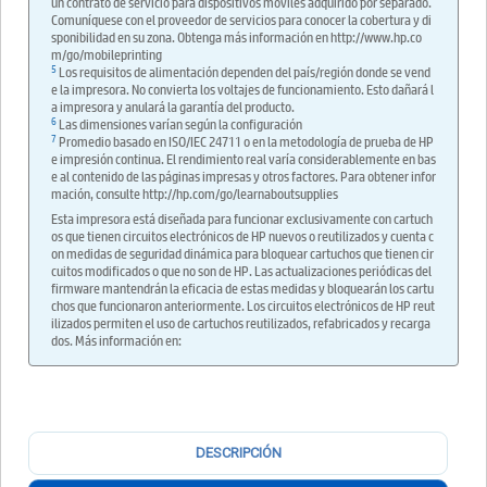
un contrato de servicio para dispositivos móviles adquirido por separado.
Comuníquese con el proveedor de servicios para conocer la cobertura y di
sponibilidad en su zona. Obtenga más información en http://www.hp.co
m/go/mobileprinting
5
Los requisitos de alimentación dependen del país/región donde se vend
e la impresora. No convierta los voltajes de funcionamiento. Esto dañará l
a impresora y anulará la garantía del producto.
6
Las dimensiones varían según la configuración
7
Promedio basado en ISO/IEC 24711 o en la metodología de prueba de HP
e impresión continua. El rendimiento real varía considerablemente en bas
e al contenido de las páginas impresas y otros factores. Para obtener infor
mación, consulte http://hp.com/go/learnaboutsupplies
Esta impresora está diseñada para funcionar exclusivamente con cartuch
os que tienen circuitos electrónicos de HP nuevos o reutilizados y cuenta c
on medidas de seguridad dinámica para bloquear cartuchos que tienen cir
cuitos modificados o que no son de HP. Las actualizaciones periódicas del
firmware mantendrán la eficacia de estas medidas y bloquearán los cartu
chos que funcionaron anteriormente. Los circuitos electrónicos de HP reut
ilizados permiten el uso de cartuchos reutilizados, refabricados y recarga
dos. Más información en:
DESCRIPCIÓN