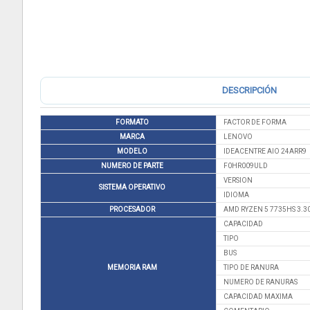
DESCRIPCIÓN
FORMATO
FACTOR DE FORMA
MARCA
LENOVO
MODELO
IDEACENTRE AIO 24ARR9
NUMERO DE PARTE
F0HR009ULD
VERSION
SISTEMA OPERATIVO
IDIOMA
PROCESADOR
AMD RYZEN 5 7735HS 3.3
CAPACIDAD
TIPO
BUS
MEMORIA RAM
TIPO DE RANURA
NUMERO DE RANURAS
CAPACIDAD MAXIMA