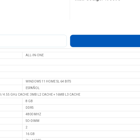
ALL-IN-ONE
WINDOWS 11 HOME SL 64 BITS
ESPAÑOL
0 / 4.55 GHz CACHE: 3MB L2 CACHE + 16MB L3 CACHE
8 GB
DDR5
4800 MHZ
SO-DIMM
2
16 GB