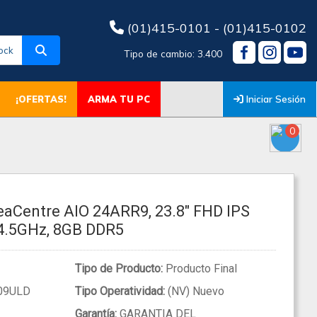
(01)415-0101 - (01)415-0102
ock
Tipo de cambio: 3.400
Iniciar Sesión
¡OFERTAS!
ARMA TU PC
0
eaCentre AIO 24ARR9, 23.8" FHD IPS
4.5GHz, 8GB DDR5
Tipo de Producto:
Producto Final
09ULD
Tipo Operatividad:
(NV) Nuevo
Garantía:
GARANTIA DEL