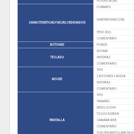
POTENCIA (W)
FORMATO
DIMENSIONES (CM)
CARACTERISTICAS FISICAS ORDENADOR
PESO (KG)
COMENTARIO
BOTONES
POWER
IDIOMA
TECLADO
INTERFAZ
COMENTARIO
TIPO
2 BOTONES + RUEDA
MOUSE
INTERFAZ
COMENTARIO
TIPO
TAMAÑO
RESOLUCION
TOUCH SCREEN
PANTALLA
CAMARA WEB
COMENTARIO
FHD/IPS/ANTIGLARE/NO