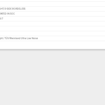
HT/3-SIDE BORDELESS
RATED IN SOC
3/7
ht / TÜV Rheinland Ultra Low Noise