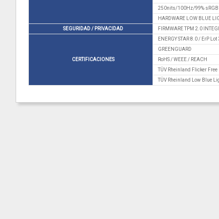
250nits/100Hz/99% sRGB
HARDWARE LOW BLUE LIG
SEGURIDAD / PRIVACIDAD
FIRMWARE TPM 2.0 INTEG
ENERGY STAR 8.0 / ErP Lot 
GREENGUARD
CERTIFICACIONES
RoHS / WEEE / REACH
TÜV Rheinland Flicker Free
TÜV Rheinland Low Blue Lig