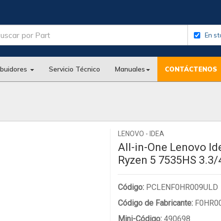
En st
ibuidores
Servicio Técnico
Manuales
CONTÁCTENOS
LENOVO - IDEA
All-in-One Lenovo Id
Ryzen 5 7535HS 3.3/
Código:
PCLENF0HR009ULD
Código de Fabricante:
F0HR0
Mini-Código:
490698