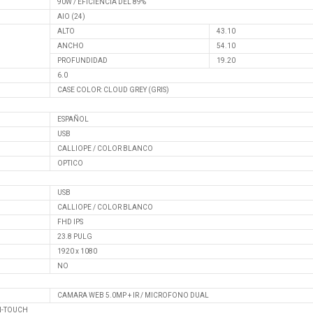
90W / EFICIENCIA DEL 89%
AIO (24)
ALTO
43.10
ANCHO
54.10
PROFUNDIDAD
19.20
6.0
CASE COLOR: CLOUD GREY (GRIS)
ESPAÑOL
USB
CALLIOPE / COLOR BLANCO
OPTICO
USB
CALLIOPE / COLOR BLANCO
FHD IPS
23.8 PULG
1920 x 1080
NO
CAMARA WEB 5.0MP + IR / MICROFONO DUAL
N-TOUCH