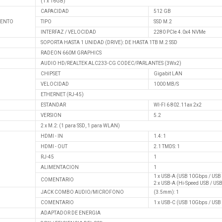
(1 x 16GB)
CAPACIDAD
512 GB
IENTO
TIPO
SSD M.2
INTERFAZ / VELOCIDAD
2280 PCIe 4.0x4 NVMe
SOPORTA HASTA 1 UNIDAD (DRIVE): DE HASTA 1TB M.2 SSD
RADEON 660M GRAPHICS
AUDIO HD/REALTEK ALC233-CG CODEC/PARLANTES (3Wx2)
CHIPSET
Gigabit LAN
VELOCIDAD
1000 MB/S
ETHERNET (RJ-45)
ESTANDAR
WI-FI 6 802.11ax 2x2
VERSION
5.2
2 x M.2: (1 para SSD, 1 para WLAN)
HDMI - IN
1.4: 1
HDMI - OUT
2.1 TMDS: 1
RJ-45
1
ALIMENTACION
1
1 x USB-A (USB 10Gbps / USB 
COMENTARIO
2 x USB-A (Hi-Speed USB / USB
JACK COMBO AUDIO/MICROFONO
(3.5mm): 1
COMENTARIO
1 x USB-C (USB 10Gbps / US
ADAPTADOR DE ENERGIA