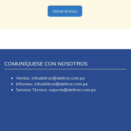
Volver al Inicio
COMUNÍQUESE CON NOSOTROS
Ventas: infodeltron@deltron.com.pe
Informes: infodeltron@deltron.com.pe
Servicio Técnico: soporte@deltron.com.pe