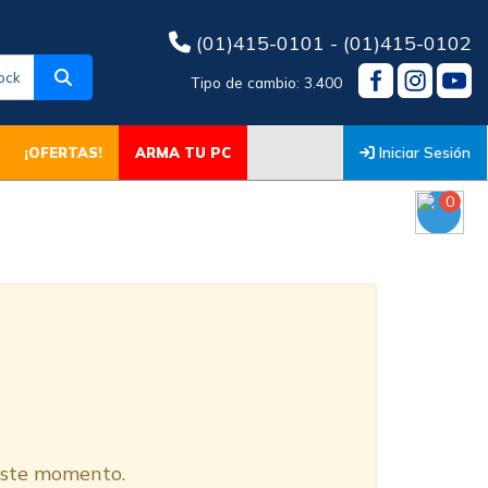
(01)415-0101 - (01)415-0102
ock
Tipo de cambio: 3.400
Iniciar Sesión
¡OFERTAS!
ARMA TU PC
0
O
 este momento.