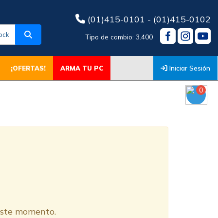
(01)415-0101 - (01)415-0102
ock
Tipo de cambio: 3.400
Iniciar Sesión
¡OFERTAS!
ARMA TU PC
0
O
 este momento.