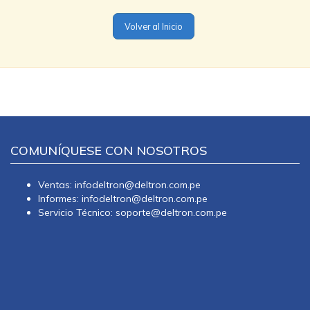
Volver al Inicio
COMUNÍQUESE CON NOSOTROS
Ventas: infodeltron@deltron.com.pe
Informes: infodeltron@deltron.com.pe
Servicio Técnico: soporte@deltron.com.pe