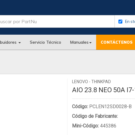
En st
ibuidores
Servicio Técnico
Manuales
CONTÁCTENOS
LENOVO - THINKPAD
AIO 23.8 NEO 50A I7
Código:
PCLEN12SD0028-B
Código de Fabricante:
Mini-Código:
445386