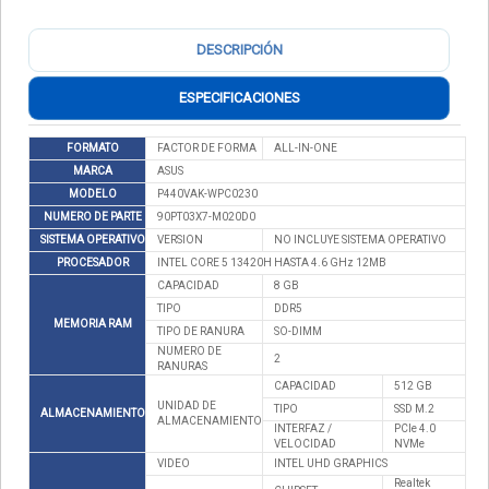
DESCRIPCIÓN
ESPECIFICACIONES
FORMATO
FACTOR DE FORMA
ALL-IN-ONE
MARCA
ASUS
MODELO
P440VAK-WPC0230
NUMERO DE PARTE
90PT03X7-M020D0
SISTEMA OPERATIVO
VERSION
NO INCLUYE SISTEMA OPERATIVO
PROCESADOR
INTEL CORE 5 13420H HASTA 4.6 GHz 12MB
CAPACIDAD
8 GB
TIPO
DDR5
MEMORIA RAM
TIPO DE RANURA
SO-DIMM
NUMERO DE
2
RANURAS
CAPACIDAD
512 GB
UNIDAD DE
TIPO
SSD M.2
ALMACENAMIENTO
ALMACENAMIENTO
INTERFAZ /
PCIe 4.0
VELOCIDAD
NVMe
VIDEO
INTEL UHD GRAPHICS
Realtek