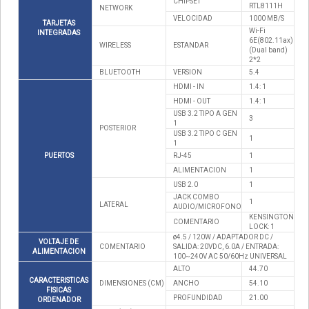
CHIPSET
RTL8111H
NETWORK
VELOCIDAD
1000 MB/S
TARJETAS
Wi-Fi
INTEGRADAS
6E(802.11ax)
WIRELESS
ESTANDAR
(Dual band)
2*2
BLUETOOTH
VERSION
5.4
HDMI - IN
1.4: 1
HDMI - OUT
1.4: 1
USB 3.2 TIPO A GEN
3
1
POSTERIOR
USB 3.2 TIPO C GEN
1
1
PUERTOS
RJ-45
1
ALIMENTACION
1
USB 2.0
1
JACK COMBO
1
LATERAL
AUDIO/MICROFONO
KENSINGTON
COMENTARIO
LOCK: 1
ø4.5 / 120W / ADAPTADOR DC /
VOLTAJE DE
COMENTARIO
SALIDA: 20VDC, 6.0A / ENTRADA:
ALIMENTACION
100~240V AC 50/60Hz UNIVERSAL
ALTO
44.70
CARACTERISTICAS
DIMENSIONES (CM)
ANCHO
54.10
FISICAS
PROFUNDIDAD
21.00
ORDENADOR