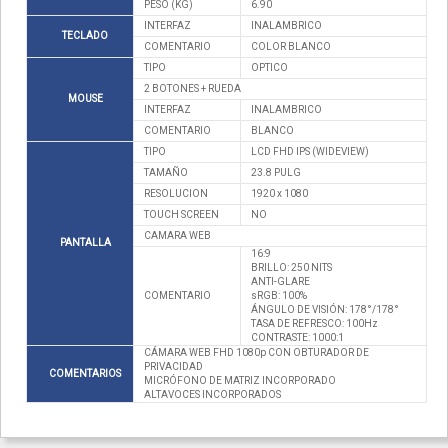
PESO (KG)
6.90
INTERFAZ
INALAMBRICO
TECLADO
COMENTARIO
COLOR BLANCO
TIPO
OPTICO
2 BOTONES + RUEDA
MOUSE
INTERFAZ
INALAMBRICO
COMENTARIO
BLANCO
TIPO
LCD FHD IPS (WIDEVIEW)
TAMAÑO
23.8 PULG
RESOLUCION
1920 x 1080
TOUCH SCREEN
NO
CAMARA WEB
PANTALLA
16:9
BRILLO: 250 NITS
ANTI-GLARE
COMENTARIO
sRGB: 100%
ÁNGULO DE VISIÓN: 178°/178°
TASA DE REFRESCO: 100Hz
CONTRASTE: 1000:1
CÁMARA WEB FHD 1080p CON OBTURADOR DE
PRIVACIDAD
COMENTARIOS
MICRÓFONO DE MATRIZ INCORPORADO
ALTAVOCES INCORPORADOS