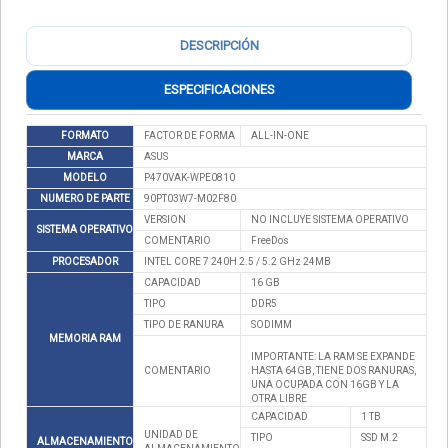
DESCRIPCIÓN
ESPECIFICACIONES
FORMATO
FACTOR DE FORMA
ALL-IN-ONE
MARCA
ASUS
MODELO
P470VAK-WPE0810
NUMERO DE PARTE
90PT03W7-M02F80
VERSION
NO INCLUYE SISTEMA OPERATIVO
SISTEMA OPERATIVO
COMENTARIO
FreeDos
PROCESADOR
INTEL CORE 7 240H 2.5 / 5.2 GHz 24MB
CAPACIDAD
16 GB
TIPO
DDR5
TIPO DE RANURA
SODIMM
MEMORIA RAM
IMPORTANTE: LA RAM SE EXPANDE
COMENTARIO
HASTA 64GB, TIENE DOS RANURAS,
UNA OCUPADA CON 16GB Y LA
OTRA LIBRE
CAPACIDAD
1 TB
UNIDAD DE
TIPO
SSD M.2
ALMACENAMIENTO