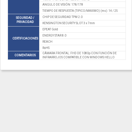
ANGULO DE VISIÓN: 178/178
TIEMPO DE RESPUESTA (TIPICO/MAXIMO) (ms): 14 / 25
CHIP DE SEGURIDAD TPM 2.0
SEGURIDAD /
PRIVACIDAD
KENSINGTON SECURITY SLOT 3 x 7mm
EPEAT Gold
ENERGY STAR 8.0
CERTIFICACIONES
REACH
RoHS
CÁMARA FRONTAL: FHD DE 1080p CON FUNCIÓN DE
COMENTARIOS
INFRARROJOS COMPATIBLE CON WINDOWS HELLO