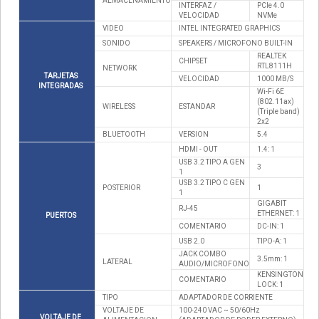
ALMACENAMIENTO
INTERFAZ /
PCIe 4.0
VELOCIDAD
NVMe
VIDEO
INTEL INTEGRATED GRAPHICS
SONIDO
SPEAKERS / MICROFONO BUILT-IN
REALTEK
CHIPSET
RTL8111H
NETWORK
TARJETAS
VELOCIDAD
1000 MB/S
INTEGRADAS
Wi-Fi 6E
(802.11ax)
WIRELESS
ESTANDAR
(Triple band)
2x2
BLUETOOTH
VERSION
5.4
HDMI - OUT
1.4: 1
USB 3.2 TIPO A GEN
3
1
USB 3.2 TIPO C GEN
POSTERIOR
1
1
GIGABIT
RJ-45
ETHERNET: 1
PUERTOS
COMENTARIO
DC-IN: 1
USB 2.0
TIPO-A: 1
JACK COMBO
3.5mm: 1
LATERAL
AUDIO/MICROFONO
KENSINGTON
COMENTARIO
LOCK: 1
TIPO
ADAPTADOR DE CORRIENTE
VOLTAJE DE
100-240 VAC ~ 50/60Hz
VOLTAJE DE