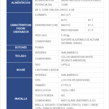
ALIMENTACION
(ADAPTADOR DE PODER EXTERNO)
ALIMENTACION
POTENCIA (W)
120W
Ø4.5, 120W / SALIDA: 20V DC, 6.0A
FORMATO
AIO (27)
ALTO
44.7
CARACTERISTICAS
DIMENSIONES (CM)
ANCHO
61.3
FISICAS
PROFUNDIDAD
21.0
ORDENADOR
PESO (KG)
9.00 kg
SOPORTE AJUSTABLE DE ALTURA
COMENTARIO
(NORMAL STAND)
BOTONES
POWER
INTERFAZ
INALAMBRICO
TECLADO
COLOR: SANDSTONE WHITE
COMENTARIO
(BLANCO ARENISCA)
TIPO
OPTICO
MOUSE
2 BOTONES + RUEDA
INTERFAZ
INALAMBRICO
TIPO
LCD FHD IPS (WIDEVIEW)
TAMAÑO
27 PULG
RESOLUCION
1920 x 1080
TOUCH SCREEN
NO
PANTALLA
COMENTARIO
ANTI-GLARE (ANTIRREFLEJO)
BRILLO: 300 NITS / CONTRASTE (TÍPICO): 1000:1 / SRGB:
100% / TASA DE REFRESCO: 100Hz