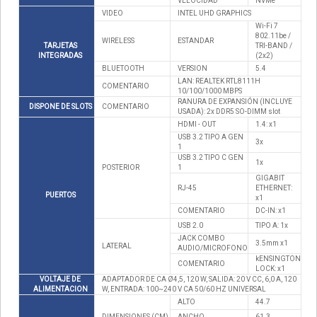
VELOCIDAD
NVMe
VIDEO
INTEL UHD GRAPHICS
Wi-Fi 7
802.11be /
WIRELESS
ESTANDAR
TARJETAS
TRI-BAND /
INTEGRADAS
(2x2)
BLUETOOTH
VERSION
5.4
LAN: REALTEK RTL8111H
COMENTARIO
10/100/1000 MBPS
RANURA DE EXPANSIÓN (INCLUYE
DISPONE DE SLOTS
COMENTARIO
USADA): 2x DDR5 SO-DIMM slot
HDMI - OUT
1.4: x1
USB 3.2 TIPO A GEN
3x
1
USB 3.2 TIPO C GEN
1x
POSTERIOR
1
GIGABIT
RJ-45
ETHERNET:
PUERTOS
x1
COMENTARIO
DC-IN: x1
USB 2.0
TIPO A: 1x
JACK COMBO
3.5mm x1
LATERAL
AUDIO/MICROFONO
kENSINGTON
COMENTARIO
LOCK: x1
VOLTAJE DE
ADAPTADOR DE CA Ø4,5, 120 W, SALIDA: 20 V CC, 6,0 A, 120
ALIMENTACION
W, ENTRADA: 100~240 V CA 50/60 HZ UNIVERSAL
ALTO
44.7
DIMENSIONES (CM)
ANCHO
61.3