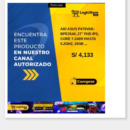
Publicidad
AIO ASUS P470VAK-
BPE3540, 27" FHD IPS,
CORE 7-240H HASTA
5.2GHZ, 16GB ...
S/ 4,133