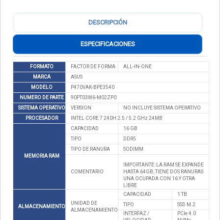
DESCRIPCIÓN
ESPECIFICACIONES
FORMATO
FACTOR DE FORMA
ALL-IN-ONE
MARCA
ASUS
MODELO
P470VAK-BPE3540
NUMERO DE PARTE
90PT03W6-M02ZP0
SISTEMA OPERATIVO
VERSION
NO INCLUYE SISTEMA OPERATIVO
PROCESADOR
INTEL CORE 7 240H 2.5 / 5.2 GHz 24MB
CAPACIDAD
16 GB
TIPO
DDR5
TIPO DE RANURA
SODIMM
MEMORIA RAM
IMPORTANTE: LA RAM SE EXPANDE
COMENTARIO
HASTA 64GB, TIENE DOS RANURAS
UNA OCUPADA CON 16 Y OTRA
LIBRE
CAPACIDAD
1 TB
UNIDAD DE
TIPO
SSD M.2
ALMACENAMIENTO
ALMACENAMIENTO
INTERFAZ /
PCIe 4.0