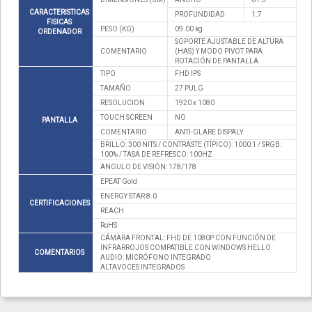
CARACTERISTICAS
PROFUNDIDAD
1.7
FISICAS
PESO (KG)
09.00 kg
ORDENADOR
SOPORTE AJUSTABLE DE ALTURA
COMENTARIO
(HAS) Y MODO PIVOT PARA
ROTACIÓN DE PANTALLA
TIPO
FHD IPS
TAMAÑO
27 PULG
RESOLUCION
1920 x 1080
TOUCH SCREEN
NO
PANTALLA
COMENTARIO
ANTI-GLARE DISPALY
BRILLO: 300 NITS / CONTRASTE (TÍPICO): 1000:1 / SRGB:
100% / TASA DE REFRESCO: 100HZ
ANGULO DE VISIÓN: 178/178
EPEAT Gold
ENERGY STAR 8.0
CERTIFICACIONES
REACH
RoHS
CÁMARA FRONTAL: FHD DE 1080P CON FUNCIÓN DE
INFRARROJOS COMPATIBLE CON WINDOWS HELLO
COMENTARIOS
AUDIO: MICRÓFONO INTEGRADO
ALTAVOCES INTEGRADOS