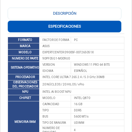
DESCRIPCIÓN
ESPECIFICACIONES
FORMATO
FACTOR DE FORMA
PC
MARCA
ASUS
MODELO
EXPERTCENTER D900SF-007265051X
NUMERO DE PARTE
90PF05G1-M009U0
VERSION
WINDOWS 11 PRO 64 BITS
SISTEMA OPERATIVO
IDIOMA
ESPAÑOL
PROCESADOR
INTEL CORE ULTRA 7 265 2.4 / 5.3 GHz 30MB
OBSERVACIONES
20 NÚCLEOS / 20 HILOS / vPro
DEL PROCESADOR
NPU
INTEL AI BOOST NPU
CHIPSET
MODELO
INTEL Q870
CAPACIDAD
16 GB
TIPO
DDR5
BUS
5600 MT/s
MEMORIA RAM
TIPO DE RANURA
UDIMM
NUMERO DE
4