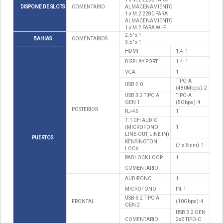
DISPONE DE SLOTS
COMENTARIO
ALMACENAMIENTO
1 x M.2 2280 PARA
ALMACENAMIENTO
1 x M.2 PARA Wi-Fi
2.5" x 1
BAHIAS
COMENTARIOS
3.5" x 1
HDMI
1.4: 1
DISPLAY PORT
1.4: 1
VGA
1
TIPO-A
USB 2.0
(480Mbps): 2
USB 3.2 TIPO A
TIPO-A
GEN 1
(5Gbps): 4
POSTERIOR
RJ-45
1
7.1 CH AUDIO
(MICROFONO,
1
LINE-OUT, LINE IN)
PUERTOS
KENSINGTON
(7 x 3mm): 1
LOCK
PADLOCK LOOP
1
COMENTARIO
AUDIFONO
1
MICROFONO
IN: 1
USB 3.2 TIPO A
FRONTAL
(10Gbps): 4
GEN 2
USB 3.2 GEN
COMENTARIO
2x2 TIPO-C