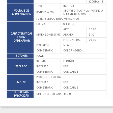
(20Gbps): 1
TIPO
INTERNA
VOLTAJE DE
330 W (80+ PLATINUM, POTENCIA
POTENCIA (W)
ALIMENTACION
MÁXIMA DE 660W)
FUENTE DE PODER (POWER SUPPLY)
FORMATO
SFF (8.6L)
ALTO
30.90
CARACTERISTICAS
DIMENSIONES (CM)
ANCHO
9.30
FISICAS
PROFUNDIDAD
29.60
ORDENADOR
PESO (KG)
5.06
COMENTARIO
COLOR NEGRO
BOTONES
POWER
IDIOMA
ESPAÑOL
TECLADO
INTERFAZ
USB
COMENTARIO
CON CABLE
2 BOTONES + RUEDA
MOUSE
INTERFAZ
USB
COMENTARIO
CON CABLE
SEGURIDAD /
CHIP DE SEGURIDAD TPM 2.0
PRIVACIDAD