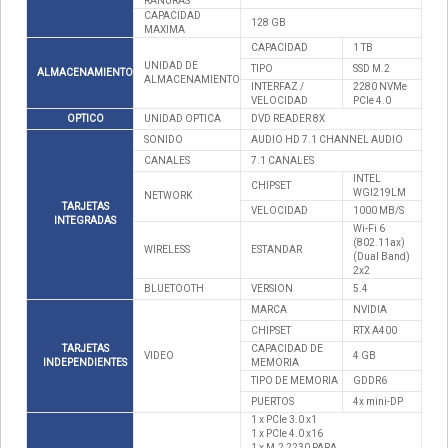
RANURAS
CAPACIDAD
128 GB
MAXIMA
CAPACIDAD
1 TB
UNIDAD DE
TIPO
SSD M.2
ALMACENAMIENTO
ALMACENAMIENTO
INTERFAZ /
2280 NVMe
VELOCIDAD
PCIe 4.0
OPTICO
UNIDAD OPTICA
DVD READER 8X
SONIDO
AUDIO HD 7.1 CHANNEL AUDIO
CANALES
7.1 CANALES
INTEL
CHIPSET
WGI219LM
NETWORK
TARJETAS
VELOCIDAD
1000 MB/S
INTEGRADAS
Wi-Fi 6
(802.11ax)
WIRELESS
ESTANDAR
(Dual Band)
2x2
BLUETOOTH
VERSION
5.4
MARCA
NVIDIA
CHIPSET
RTX A400
TARJETAS
CAPACIDAD DE
VIDEO
4 GB
INDEPENDIENTES
MEMORIA
TIPO DE MEMORIA
GDDR6
PUERTOS
4x mini-DP
1 x PCIe 3.0 x1
1 x PCIe 4.0 x16
1 x M.2 2230 PARA