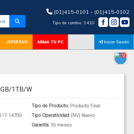
(01)415-0101 - (01)415-0102
ock
Tipo de cambio: 3.410
Iniciar Sesión
¡OFERTAS!
ARMA TU PC
0
16GB/1TB/W
Tipo de Producto:
Producto Final
 I7-14700
Tipo Operatividad:
(NV) Nuevo
Garantía:
36 meses