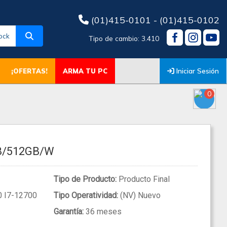
(01)415-0101 - (01)415-0102
ock
Tipo de cambio: 3.410
Iniciar Sesión
¡OFERTAS!
ARMA TU PC
0
GB/512GB/W
Tipo de Producto:
Producto Final
 I7-12700
Tipo Operatividad:
(NV) Nuevo
Garantía:
36 meses