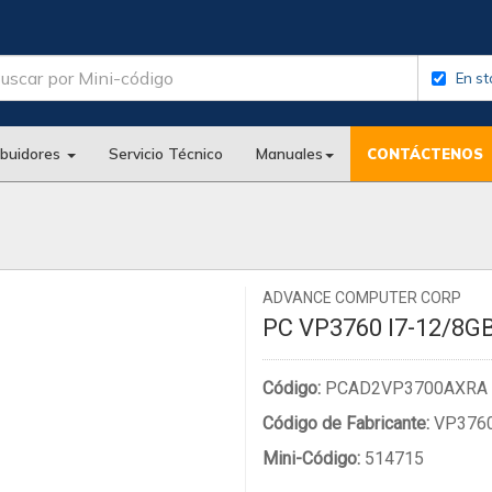
En st
ibuidores
Servicio Técnico
Manuales
CONTÁCTENOS
ADVANCE COMPUTER CORP
PC VP3760 I7-12/8
Código:
PCAD2VP3700AXRA
Código de Fabricante:
VP3760
Mini-Código:
514715