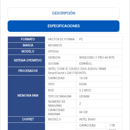
DESCRIPCIÓN
ESPECIFICACIONES
FORMATO
FACTOR DE FORMA
PC
MARCA
ADVANCE
MODELO
VP3560
VERSION
WINDOWS 11 PRO 64 BITS
SISTEMA OPERATIVO
IDIOMA
ESPAÑOL
INTEL CORE i5 12400 2.50/4.40GHz 18MB
PROCESADOR
SmartCaché LGA1700 INTEL
CAPACIDAD
16 GB
TIPO
DDR4
BUS
3.2 MHZ
MEMORIA RAM
TIPO DE RANURA
UDIMM
NUMERO DE
2
RANURAS
CAPACIDAD
64 GB
MAXIMA
CHIPSET
MODELO
INTEL B660
CAPACIDAD
1 TB