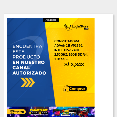
Publicidad
COMPUTADORA
ADVANCE VP3560,
INTEL CI5-12400
2.50GHZ, 16GB DDR4,
1TB SS ...
S/ 3,343