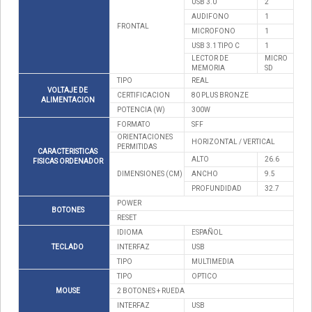
USB 3.0
2
AUDIFONO
1
FRONTAL
MICROFONO
1
USB 3.1 TIPO C
1
LECTOR DE
MICRO
MEMORIA
SD
TIPO
REAL
VOLTAJE DE
CERTIFICACION
80 PLUS BRONZE
ALIMENTACION
POTENCIA (W)
300W
FORMATO
SFF
ORIENTACIONES
HORIZONTAL / VERTICAL
PERMITIDAS
CARACTERISTICAS
ALTO
26.6
FISICAS ORDENADOR
DIMENSIONES (CM)
ANCHO
9.5
PROFUNDIDAD
32.7
POWER
BOTONES
RESET
IDIOMA
ESPAÑOL
TECLADO
INTERFAZ
USB
TIPO
MULTIMEDIA
TIPO
OPTICO
MOUSE
2 BOTONES + RUEDA
INTERFAZ
USB