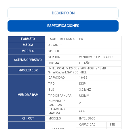
DESCRIPCIÓN
ESPECIFICACIONES
FORMATO
FACTOR DE FORMA
PC
MARCA
ADVANCE
MODELO
VP3560
VERSION
WINDOWS 11 PRO 64 BITS
SISTEMA OPERATIVO
IDIOMA
ESPAÑOL
INTEL CORE i5 12400 2.50/4.40GHz 18MB
PROCESADOR
SmartCaché LGA1700 INTEL
CAPACIDAD
16 GB
TIPO
DDR4
BUS
3.2 MHZ
MEMORIA RAM
TIPO DE RANURA
UDIMM
NUMERO DE
2
RANURAS
CAPACIDAD
64 GB
MAXIMA
CHIPSET
MODELO
INTEL B660
CAPACIDAD
1 TB