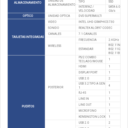
UNIDAD DE
TIPO
SSD
ALMACENAMIENTO
ALMACENAMIENTO
INTERFAZ /
SATA 6.0
VELOCIDAD
Gb/s
OPTICO
UNIDAD OPTICA
DVD SUPERMULTI
VIDEO
INTEL UHD GRAPHICS 730
SONIDO
REALTEK ALC897 CODEC
CANALES
7.1 CANALES
TARJETAS INTEGRADAS
FRECUENCIA
2.4GHz
802.11N
WIRELESS
ESTANDAR
802.11G
802.11B
PS/2 COMBO
1
TECLADO/MOUSE
HDMI
1
DISPLAY PORT
1
USB 2.0
2
USB 3.2 TIPO A GEN
4
POSTERIOR
1
RJ-45
1
LINE IN
1
LINE OUT
1
PUERTOS
MICROFONO
1
KENSINGTON LOCK
1
USB 2.0
2