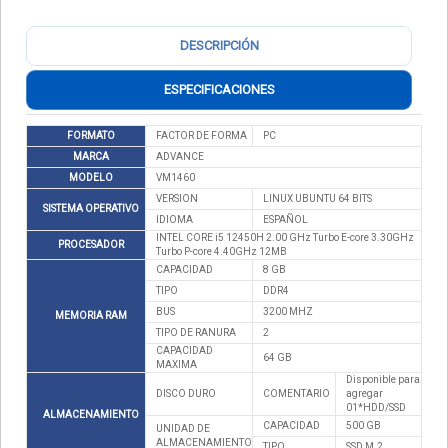
DESCRIPCIÓN
ESPECIFICACIONES
FORMATO
FACTOR DE FORMA
PC
MARCA
ADVANCE
MODELO
VM1460
VERSION
LINUX UBUNTU 64 BITS
SISTEMA OPERATIVO
IDIOMA
ESPAÑOL
INTEL CORE i5 12450H 2.00 GHz Turbo E-core 3.30GHz
PROCESADOR
Turbo P-core 4.40GHz 12MB
CAPACIDAD
8 GB
TIPO
DDR4
BUS
3200 MHZ
MEMORIA RAM
TIPO DE RANURA
2
CAPACIDAD
64 GB
MAXIMA
Disponible para
DISCO DURO
COMENTARIO
agregar
01*HDD/SSD
ALMACENAMIENTO
CAPACIDAD
500 GB
UNIDAD DE
ALMACENAMIENTO
TIPO
SSD M.2