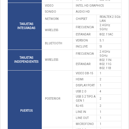
VIDEO
INTEL HD GRAPHICS
SONIDO
AUDIO HD
REALTEK 2.5Gb
NETWORK
CHIPSET
LAN
TARJETAS
2.4GHz
FRECUENCIA
INTEGRADAS
5GHz
WIRELESS
ESTANDAR
802.11AC
VERSION
5.1
BLUETOOTH
INCLUYE
SI
2.4GHz
FRECUENCIA
5GHz
TARJETAS
WIRELESS
802.11N
INDEPENDIENTES
ESTANDAR
802.11G
802.11B
VIDEO DB-15
1
HDMI
2
DISPLAY PORT
1
USB 2.0
4
USB 3.2 TIPO A
POSTERIOR
2
GEN 1
RJ-45
2
PUERTOS
LINE IN
1
LINE OUT
1
MICROFONO
1