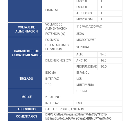
USB 2.0
1
USB 3.0
1
FRONTAL
AUDIFONO
1
MICROFONO
1
VOLTADE DE
115 VAC / 230 VAC
VOLTAJE DE
ALIMENTACION
ALIMENTACION
POTENCIA (W)
250W
FORMATO
MICRO TOWER
ORIENTACIONES
VERTICAL
PERMITIDAS
CARACTERISTICAS
ALTO
34.5
FISICAS ORDENADOR
DIMENSIONES (CM)
ANCHO
16.5
PROFUNDIDAD
30.0
IDIOMA
ESPAÑOL
TECLADO
INTERFAZ
USB
TIPO
MULTIMEDIA
TIPO
OPTICO
MOUSE
2 BOTONES
INTERFAZ
USB
ACCESORIOS
CABLE DE PODER, ANTENAS
DRIVER: https://mega.nz/file/TMdnCDyY#tDTS-
COMENTARIOS
kj85nuEbo9o3_ADo7wzOWq2klBBsq7YkniOsMQ