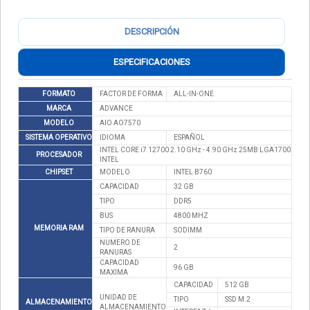
DESCRIPCIÓN
ESPECIFICACIONES
FORMATO
FACTOR DE FORMA
ALL-IN-ONE
MARCA
ADVANCE
MODELO
AIO AO7570
SISTEMA OPERATIVO
IDIOMA
ESPAÑOL
INTEL CORE i7 12700 2.10 GHz - 4.90 GHz 25MB LGA1700
PROCESADOR
INTEL
CHIPSET
MODELO
INTEL B760
CAPACIDAD
32 GB
TIPO
DDR5
BUS
4800 MHZ
MEMORIA RAM
TIPO DE RANURA
SODIMM
NUMERO DE
2
RANURAS
CAPACIDAD
96 GB
MAXIMA
CAPACIDAD
512 GB
UNIDAD DE
TIPO
SSD M.2
ALMACENAMIENTO
ALMACENAMIENTO