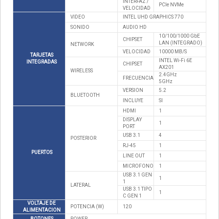
INTERFAZ /
PCIe NVMe
VELOCIDAD
VIDEO
INTEL UHD GRAPHICS 770
SONIDO
AUDIO HD
10/100/1000 GbE
CHIPSET
LAN (INTEGRADO)
NETWORK
VELOCIDAD
10000 MB/S
TARJETAS
INTEL Wi-Fi 6E
INTEGRADAS
CHIPSET
AX201
WIRELESS
2.4GHz
FRECUENCIA
5GHz
VERSION
5.2
BLUETOOTH
INCLUYE
SI
HDMI
1
DISPLAY
1
PORT
USB 3.1
4
POSTERIOR
RJ-45
1
PUERTOS
LINE OUT
1
MICROFONO
1
USB 3.1 GEN
1
1
LATERAL
USB 3.1 TIPO
1
C GEN 1
VOLTAJE DE
POTENCIA (W)
120
ALIMENTACION
BOTONES
POWER