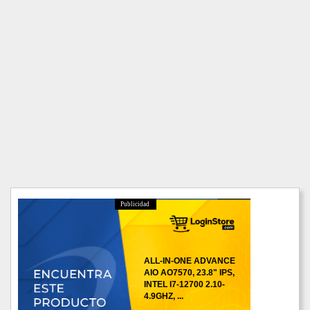
Publicidad
ALL-IN-ONE ADVANCE
AIO AO7570, 23.8" IPS,
INTEL I7-12700 2.10-
4.9GHZ, ...