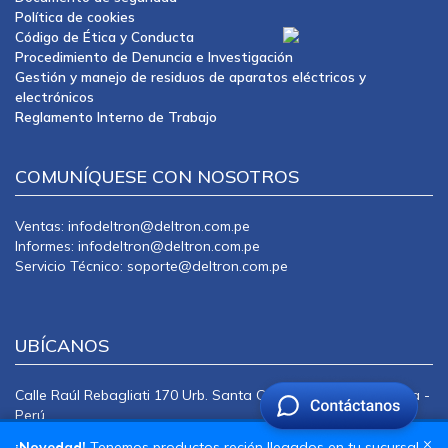
Política de cookies
Código de Ética y Conducta
Procedimiento de Denuncia e Investigación
Gestión y manejo de residuos de aparatos eléctricos y
electrónicos
Reglamento Interno de Trabajo
COMUNÍQUESE CON NOSOTROS
Ventas: infodeltron@deltron.com.pe
Informes: infodeltron@deltron.com.pe
Servicio Técnico: soporte@deltron.com.pe
UBÍCANOS
Calle Raúl Rebagliati 170 Urb. Santa Catalina La Victoria Lima -
Perú
CENTRAL TELEFÓNICA: 415-0101
×
¡Novedad!
Tenemos productos recién llegados en tu sucursal.