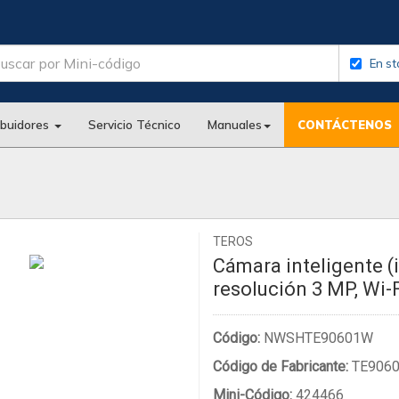
En st
ibuidores
Servicio Técnico
Manuales
CONTÁCTENOS
TEROS
Cámara inteligente (
resolución 3 MP, Wi-F
Código:
NWSHTE90601W
Código de Fabricante:
TE906
Mini-Código:
424466