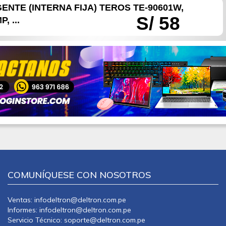
ENTE (INTERNA FIJA) TEROS TE-90601W,
S/ 58
, ...
COMUNÍQUESE CON NOSOTROS
Ventas: infodeltron@deltron.com.pe
Informes: infodeltron@deltron.com.pe
Servicio Técnico: soporte@deltron.com.pe