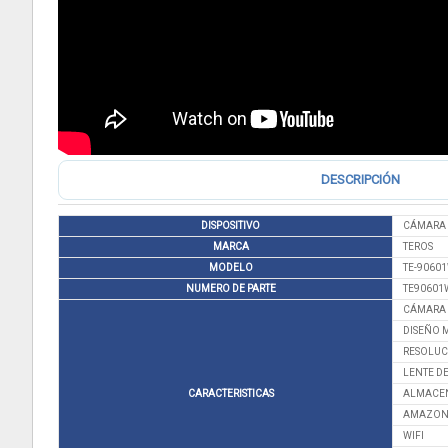
DESCRIPCIÓN
DISPOSITIVO
CÁMARA 
MARCA
TEROS
MODELO
TE-9060
NUMERO DE PARTE
TE90601
CÁMARA 
DISEÑO 
RESOLUC
LENTE DE
CARACTERISTICAS
ALMACEN
AMAZON
WIFI