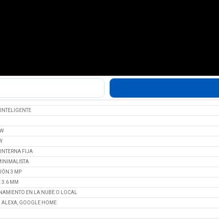
INTELIGENTE
1W
W
INTERNA FIJA
MINIMALISTA
IÓN 3 MP
 3.6 MM
AMIENTO EN LA NUBE O LOCAL
 ALEXA, GOOGLE HOME