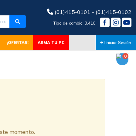
(01)415-0101 - (01)415-0102
ock
Tipo de cambio: 3.410
Iniciar Sesión
¡OFERTAS!
ARMA TU PC
0
O
 este momento.