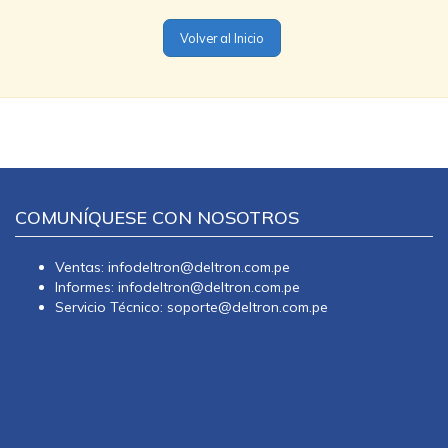
Volver al Inicio
COMUNÍQUESE CON NOSOTROS
Ventas: infodeltron@deltron.com.pe
Informes: infodeltron@deltron.com.pe
Servicio Técnico: soporte@deltron.com.pe