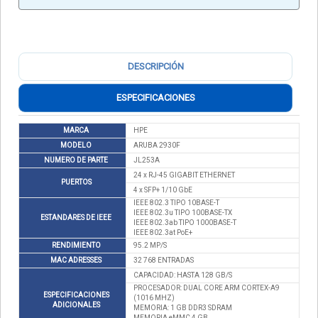
DESCRIPCIÓN
ESPECIFICACIONES
MARCA
HPE
MODELO
ARUBA 2930F
NUMERO DE PARTE
JL253A
24 x RJ-45 GIGABIT ETHERNET
PUERTOS
4 x SFP+ 1/10 GbE
IEEE 802.3 TIPO 10BASE-T
IEEE 802.3u TIPO 100BASE-TX
ESTANDARES DE IEEE
IEEE 802.3ab TIPO 1000BASE-T
IEEE 802.3at PoE+
RENDIMIENTO
95.2 MP/S
MAC ADRESSES
32 768 ENTRADAS
CAPACIDAD: HASTA 128 GB/S
PROCESADOR: DUAL CORE ARM CORTEX-A9
ESPECIFICACIONES
(1016 MHZ)
ADICIONALES
MEMORIA: 1 GB DDR3 SDRAM
MEMORIA eMMC 4 GB