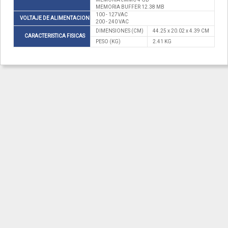
MEMORIA BUFFER 12.38 MB
100 - 127VAC
VOLTAJE DE ALIMENTACION
200 - 240 VAC
DIMENSIONES (CM)
44.25 x 20.02 x 4.39 CM
CARACTERISTICA FISICAS
PESO (KG)
2.41 KG