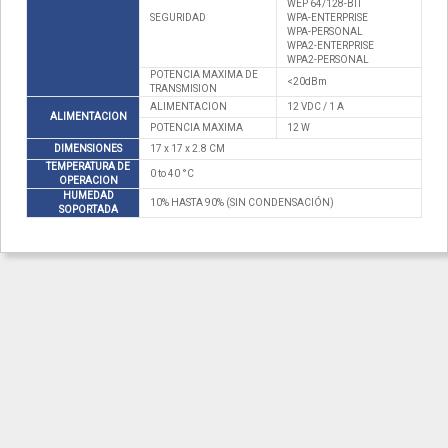
WEP 64/128-BIT
SEGURIDAD
WPA-ENTERPRISE
WPA-PERSONAL
WPA2-ENTERPRISE
WPA2-PERSONAL
POTENCIA MAXIMA DE
<20dBm
TRANSMISION
ALIMENTACION
12 VDC / 1 A
ALIMENTACION
POTENCIA MAXIMA
12 W
DIMENSIONES
17 x 17 x 2.8 CM
TEMPERATURA DE
0 to 40 °C
OPERACION
HUMEDAD
10% HASTA 90% (SIN CONDENSACIÓN)
SOPORTADA