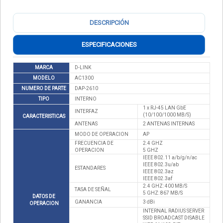
DESCRIPCIÓN
ESPECIFICACIONES
MARCA
D-LINK
MODELO
AC1300
NUMERO DE PARTE
DAP-2610
TIPO
INTERNO
1 x RJ-45 LAN GbE
INTERFAZ
(10/100/1000 MB/S)
CARACTERISTICAS
ANTENAS
2 ANTENAS INTERNAS
MODO DE OPERACION
AP
FRECUENCIA DE
2.4 GHZ
OPERACION
5 GHZ
IEEE 802.11 a/b/g/n/ac
IEEE 802.3u/ab
ESTANDARES
IEEE 802.3az
IEEE 802.3af
2.4 GHZ: 400 MB/S
TASA DE SEÑAL
5 GHZ: 867 MB/S
DATOS DE
GANANCIA
3 dBi
OPERACION
INTERNAL RADIUS SERVER
SSID BROADCAST DISABLE