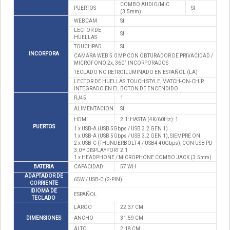
COMBO AUDIO/MIC
PUERTOS
SI
(3.5mm)
WEBCAM
SI
LECTOR DE
SI
HUELLAS
TOUCHPAD
SI
INCORPORA
CAMARA WEB 5.0 MP CON OBTURADOR DE PRIVACIDAD /
MICROFONO 2x, 360° INCORPORADOS
TECLADO NO RETROILUMINADO EN ESPAÑOL (LA)
LECTOR DE HUELLAS: TOUCH STYLE, MATCH-ON-CHIP.
INTEGRADO EN EL BOTON DE ENCENDIDO
RJ45
1
ALIMENTACION
SI
HDMI
2.1: HASTA (4K/60Hz): 1
PUERTOS
1 x USB-A (USB 5Gbps / USB 3.2 GEN 1)
1 x USB-A (USB 5Gbps / USB 3.2 GEN 1), SIEMPRE ON
2 x USB-C (THUNDERBOLT 4 / USB4 40Gbps), CON USB PD
3.0 Y DISPLAYPORT 2.1
1 x HEADPHONE / MICROPHONE COMBO JACK (3.5mm).
BATERIA
CAPACIDAD
57 WH
ADAPTADOR DE
65W / USB-C (2-PIN)
CORRIENTE
IDIOMA DE
ESPAÑOL
TECLADO
LARGO
22.37 CM
DIMENSIONES
ANCHO
31.59 CM
ALTO
2.18 CM