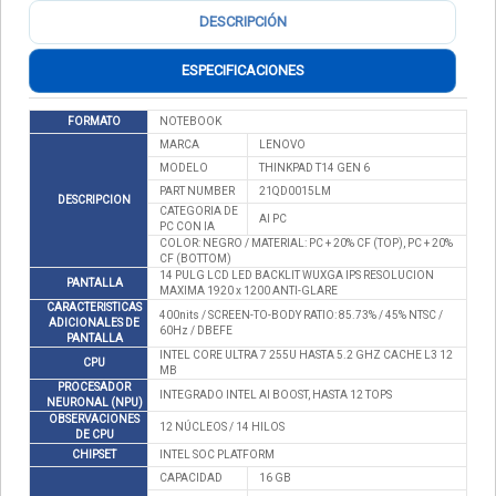
DESCRIPCIÓN
ESPECIFICACIONES
FORMATO
NOTEBOOK
MARCA
LENOVO
MODELO
THINKPAD T14 GEN 6
PART NUMBER
21QD0015LM
DESCRIPCION
CATEGORIA DE
AI PC
PC CON IA
COLOR: NEGRO / MATERIAL: PC + 20% CF (TOP), PC + 20%
CF (BOTTOM)
14 PULG LCD LED BACKLIT WUXGA IPS RESOLUCION
PANTALLA
MAXIMA 1920 x 1200 ANTI-GLARE
CARACTERISTICAS
400nits / SCREEN-TO-BODY RATIO: 85.73% / 45% NTSC /
ADICIONALES DE
60Hz / DBEFE
PANTALLA
INTEL CORE ULTRA 7 255U HASTA 5.2 GHZ CACHE L3 12
CPU
MB
PROCESADOR
INTEGRADO INTEL AI BOOST, HASTA 12 TOPS
NEURONAL (NPU)
OBSERVACIONES
12 NÚCLEOS / 14 HILOS
DE CPU
CHIPSET
INTEL SOC PLATFORM
CAPACIDAD
16 GB