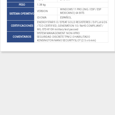
PESO
1.38 kg
WINDOWS 11 PRO (ING / ESP / ESP
VERSION
MEXICANO) 64 BITS
SISTEMA OPERATIVO
IDIOMA
ESPAÑOL
ENERGY STAR 9.0 / EPEAT GOLD REGISTERED / ErP Lot 6/26
CERTIFICACIONES
/ TCO CERTIFIED, GENERATION 10 / RoHS COMPLIANT /
MIL-STD-810H military test passed
SYSTEM MANAGEMENT: NON-VPRO
COMENTARIOS
SEGURIDAD: DISCRETE TPM 2.0 HABILITADO
KENSINGTON NANO SECURITY SLOT (2.5 x 6 mm)