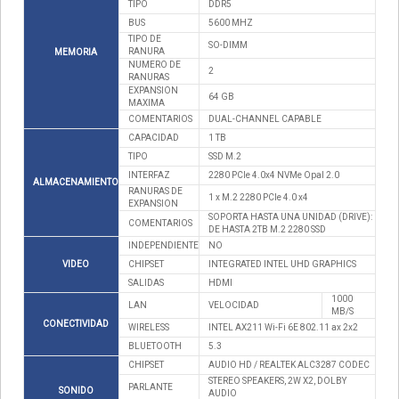
TIPO
DDR5
BUS
5600 MHZ
TIPO DE
SO-DIMM
RANURA
MEMORIA
NUMERO DE
2
RANURAS
EXPANSION
64 GB
MAXIMA
COMENTARIOS
DUAL-CHANNEL CAPABLE
CAPACIDAD
1 TB
TIPO
SSD M.2
INTERFAZ
2280 PCIe 4.0x4 NVMe Opal 2.0
ALMACENAMIENTO
RANURAS DE
1 x M.2 2280 PCIe 4.0 x4
EXPANSION
SOPORTA HASTA UNA UNIDAD (DRIVE):
COMENTARIOS
DE HASTA 2TB M.2 2280 SSD
INDEPENDIENTE
NO
VIDEO
CHIPSET
INTEGRATED INTEL UHD GRAPHICS
SALIDAS
HDMI
1000
LAN
VELOCIDAD
MB/S
CONECTIVIDAD
WIRELESS
INTEL AX211 Wi-Fi 6E 802.11 ax 2x2
BLUETOOTH
5.3
CHIPSET
AUDIO HD / REALTEK ALC3287 CODEC
STEREO SPEAKERS, 2W X2, DOLBY
PARLANTE
SONIDO
AUDIO