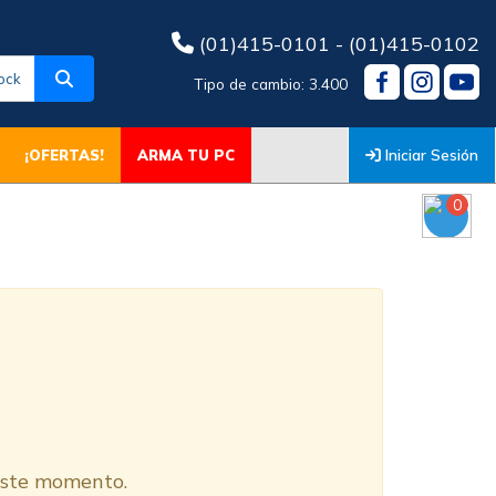
(01)415-0101 - (01)415-0102
ock
Tipo de cambio: 3.400
Iniciar Sesión
¡OFERTAS!
ARMA TU PC
0
O
 este momento.