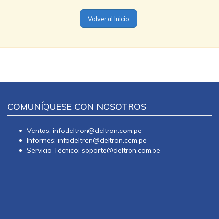
Volver al Inicio
COMUNÍQUESE CON NOSOTROS
Ventas: infodeltron@deltron.com.pe
Informes: infodeltron@deltron.com.pe
Servicio Técnico: soporte@deltron.com.pe