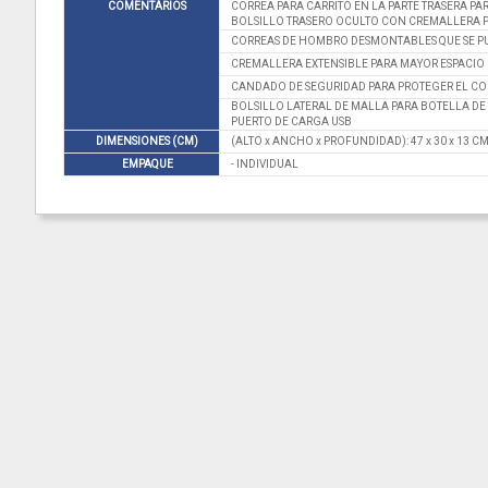
COMENTARIOS
CORREA PARA CARRITO EN LA PARTE TRASERA PA
BOLSILLO TRASERO OCULTO CON CREMALLERA 
CORREAS DE HOMBRO DESMONTABLES QUE SE PU
CREMALLERA EXTENSIBLE PARA MAYOR ESPACI
CANDADO DE SEGURIDAD PARA PROTEGER EL CO
BOLSILLO LATERAL DE MALLA PARA BOTELLA D
PUERTO DE CARGA USB
DIMENSIONES (CM)
(ALTO x ANCHO x PROFUNDIDAD): 47 x 30 x 13 C
EMPAQUE
- INDIVIDUAL