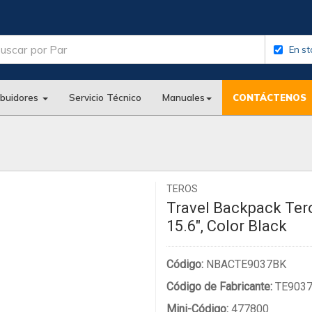
En st
ibuidores
Servicio Técnico
Manuales
CONTÁCTENOS
TEROS
Travel Backpack Ter
15.6", Color Black
Código:
NBACTE9037BK
Código de Fabricante:
TE903
Mini-Código:
477800