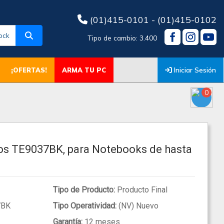
(01)415-0101 - (01)415-0102
ock
Tipo de cambio: 3.400
Iniciar Sesión
¡OFERTAS!
ARMA TU PC
0
os TE9037BK, para Notebooks de hasta
Tipo de Producto:
Producto Final
7BK
Tipo Operatividad:
(NV) Nuevo
Garantía:
12 meses