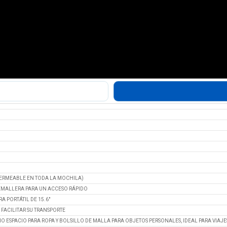
MPERMEABLE EN TODA LA MOCHILA)
EMALLERA PARA UN ACCESO RÁPIDO
 PORTÁTIL DE 15.6"
 FACILITAR SU TRANSPORTE
ESPACIO PARA ROPA Y BOLSILLO DE MALLA PARA OBJETOS PERSONALES, IDEAL PARA VIAJE