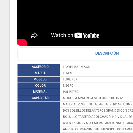
DESCRIPCIÓN
ACCESORIO
TRAVEL BACKPACK
MARCA
TEROS
MODELO
TE9037BK
COLOR
NEGRO
MATERIAL
POLIÉSTER
CAPACIDAD
MOCHILA APTA PARA NOTEBOOK DE 15.6"
MATERIAL RESISTENTE AL AGUA (PERO NO ES I
DOS BOLSILLOS DELANTEROS GRANDES CON CR
BOLSILLO TRASERO ACOLCHADO INDIVIDUAL PARA
ASA SUPERIOR Y ASA LATERAL ADICIONALES PARA
AMPLIO COMPARTIMENTO PRINCIPAL CON AMPLIO 