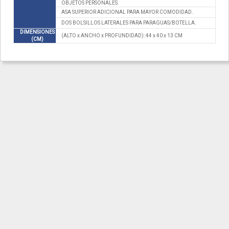
OBJETOS PERSONALES.
ASA SUPERIOR ADICIONAL PARA MAYOR COMODIDAD.
DOS BOLSILLOS LATERALES PARA PARAGUAS/BOTELLA.
DIMENSIONES
(ALTO x ANCHO x PROFUNDIDAD): 44 x 40 x 13 CM
(CM)