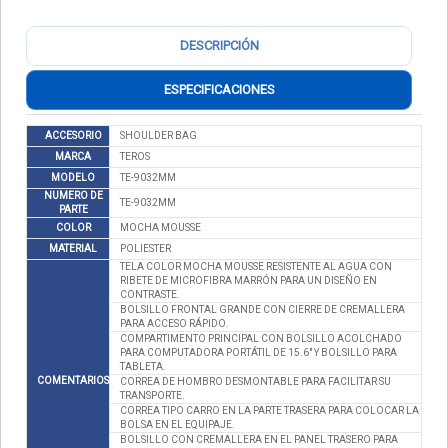
DESCRIPCIÓN
ESPECIFICACIONES
ACCESORIO
SHOULDER BAG
MARCA
TEROS
MODELO
TE-9032MM
NUMERO DE
TE-9032MM
PARTE
COLOR
MOCHA MOUSSE
MATERIAL
POLIESTER
TELA COLOR MOCHA MOUSSE RESISTENTE AL AGUA CON
RIBETE DE MICROFIBRA MARRÓN PARA UN DISEÑO EN
CONTRASTE.
BOLSILLO FRONTAL GRANDE CON CIERRE DE CREMALLERA
PARA ACCESO RÁPIDO.
COMPARTIMENTO PRINCIPAL CON BOLSILLO ACOLCHADO
PARA COMPUTADORA PORTÁTIL DE 15.6" Y BOLSILLO PARA
TABLETA.
COMENTARIOS
CORREA DE HOMBRO DESMONTABLE PARA FACILITAR SU
TRANSPORTE.
CORREA TIPO CARRO EN LA PARTE TRASERA PARA COLOCAR LA
BOLSA EN EL EQUIPAJE.
BOLSILLO CON CREMALLERA EN EL PANEL TRASERO PARA