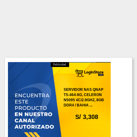
Publicidad
SERVIDOR NAS QNAP
TS-464-8G, CELERON
N5095 4C/2.9GHZ, 8GB
DDR4 / BAHIA ...
S/ 3,308