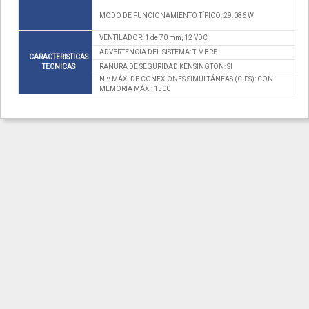
MODO DE FUNCIONAMIENTO TÍPICO: 29.086 W
VENTILADOR: 1 de 70 mm, 12 VDC
ADVERTENCIA DEL SISTEMA: TIMBRE
CARACTERISTICAS
TECNICAS
RANURA DE SEGURIDAD KENSINGTON: SI
N.º MÁX. DE CONEXIONES SIMULTÁNEAS (CIFS): CON
MEMORIA MÁX.: 1500