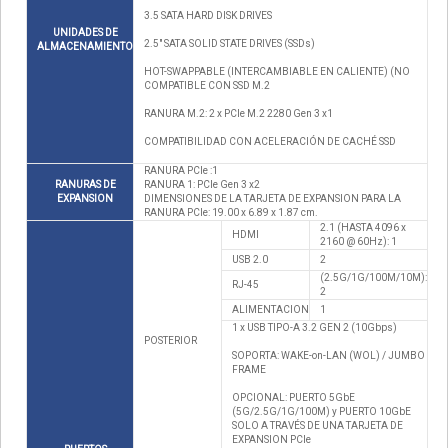
3.5 SATA HARD DISK DRIVES
UNIDADES DE
2.5" SATA SOLID STATE DRIVES (SSDs)
ALMACENAMIENTO
HOT-SWAPPABLE (INTERCAMBIABLE EN CALIENTE) (NO
COMPATIBLE CON SSD M.2
RANURA M.2: 2 x PCIe M.2 2280 Gen 3 x1
COMPATIBILIDAD CON ACELERACIÓN DE CACHÉ SSD
RANURA PCIe :1
RANURAS DE
RANURA 1: PCIe Gen 3 x2
EXPANSION
DIMENSIONES DE LA TARJETA DE EXPANSION PARA LA
RANURA PCIe: 19.00 x 6.89 x 1.87 cm.
2.1 (HASTA 4096 x
HDMI
2160 @ 60Hz): 1
USB 2.0
2
(2.5G/1G/100M/10M):
RJ-45
2
ALIMENTACION
1
1 x USB TIPO-A 3.2 GEN 2 (10Gbps)
POSTERIOR
SOPORTA: WAKE-on-LAN (WOL) / JUMBO
FRAME
OPCIONAL: PUERTO 5GbE
(5G/2.5G/1G/100M) y PUERTO 10GbE
SOLO A TRAVÉS DE UNA TARJETA DE
EXPANSION PCIe