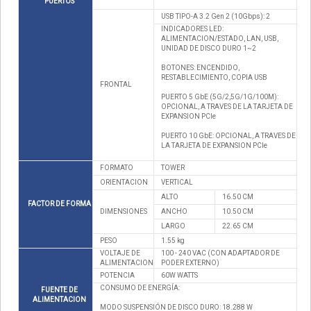
PUERTOS
USB TIPO-A 3.2 Gen 2 (10Gbps): 2
INDICADORES LED:
ALIMENTACION/ESTADO, LAN, USB,
UNIDAD DE DISCO DURO 1~2
BOTONES: ENCENDIDO,
RESTABLECIMIENTO, COPIA USB
FRONTAL
PUERTO 5 GbE (5G/2,5G/1G/100M):
OPCIONAL, A TRAVES DE LA TARJETA DE
EXPANSION PCIe
PUERTO 10 GbE: OPCIONAL, A TRAVES DE
LA TARJETA DE EXPANSION PCIe
FORMATO
TOWER
ORIENTACION
VERTICAL
ALTO
16.50 CM
FACTOR DE FORMA
DIMENSIONES
ANCHO
10.50 CM
LARGO
22.65 CM
PESO
1.55 kg
VOLTAJE DE
100 - 240 VAC (CON ADAPTADOR DE
ALIMENTACION
PODER EXTERNO)
POTENCIA
60W WATTS
CONSUMO DE ENERGÍA:
FUENTE DE
ALIMENTACION
MODO SUSPENSIÓN DE DISCO DURO: 18.288 W