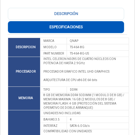
DESCRIPCIÓN
ESPECIFICACIONES
MARCA
QNAP
DESCRIPCION
MODELO
TS-464-8G
PART NUMBER
TS-464-8G-US
INTEL CELERON N5095 DE CUATRO NÚCLEOS CON
POTENCIA DE HASTA 2.9GHz
PROCESADOR
PROCESADOR GRAFICO INTEL UHD GRAPHICS
ARQUITECTURA DE CPU x86 DE 64-bits
TIPO
DDR4
8 GB DE MEMORIA DDR4 SODIMM (1 MODULO DE 8 GB) /
MEMORIA
MEMORIA MAXIMA: 16 GB (2 MODULOS DE 8 GB) /
MEMORIA FLASH: 4 GB (PROTECCIÓN DEL SISTEMA
OPERATIVO DE DOBLE ARRANQUE)
UNIDADES NO INCLUIDAS
BAHIAS 3.5
4
INTERFAZ
SATA 6.0 Gb/s
COMPATIBILIDAD CON UNIDADES: